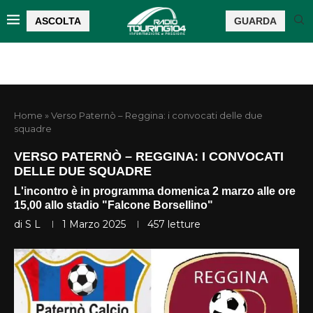
ASCOLTA
GUARDA
Home
»
Verso Paternò – Reggina: i convocati delle due
squadre
VERSO PATERNÒ – REGGINA: I CONVOCATI
DELLE DUE SQUADRE
L'incontro è in programma domenica 2 marzo alle ore
15,00 allo stadio "Falcone Borsellino"
di
S L
1 Marzo 2025
457
letture