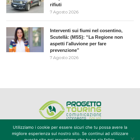
rifiuti
7 Agosto 2026
Interventi sui fiumi nel cosentino,
Scutellà: (M5S): “La Regione non
aspetti l’alluvione per fare
prevenzione”
7 Agosto 2026
Utilizziamo i cookie per essere sicuri che tu possa avere la
migliore esperienza sul nostro sito. Se continui ad utilizzare
questo sito noi assumiamo che tu ne sia felice.