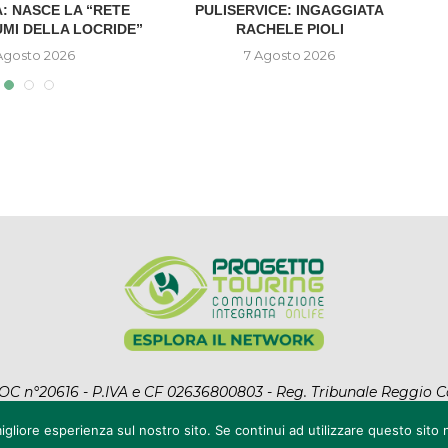
: NASCE LA “RETE
PULISERVICE: INGAGGIATA
UMI DELLA LOCRIDE”
RACHELE PIOLI
D
Agosto 2026
7 Agosto 2026
l ROC n°20616 - P.IVA e CF 02636800803 - Reg. Tribunale Reggio C
ht Reserved. Designed and Developed by
Auranex
|
Cookie Polic
igliore esperienza sul nostro sito. Se continui ad utilizzare questo sito