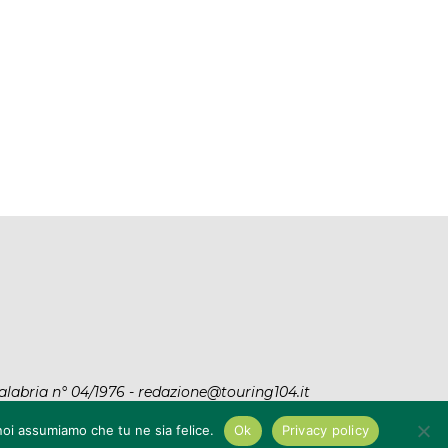
MOSORROFA: 3 SOGGETTI
INTERVENTI SUI FIUMI NE
ENUNCIATI PER TRASPORTO E
COSENTINO, SCUTELLÀ: (M5
SMALTIMENTO...
“LA...
7 Agosto 2026
7 Agosto 2026
alabria n° 04/1976 - redazione@touring104.it
y
|
Privacy Policy
 noi assumiamo che tu ne sia felice.
Ok
Privacy policy