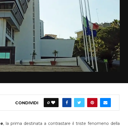
CONDIVIDI
0
he
, la prima destinata a contrastare il triste fenomeno della