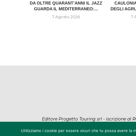
IONE DEL
DA OLTRE QUARANT’ANNI IL JAZZ
CAULONIA
..
GUARDA IL MEDITERRANEO:...
DEGLI AGR
6
7 Agosto 2026
7 
Editore Progetto Touring srl - iscrizione a
@2022 - All Rig
Utilizziamo i cookie per essere sicuri che tu possa avere la m