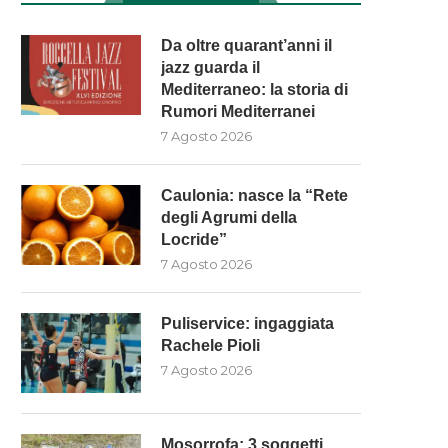
Da oltre quarant’anni il
jazz guarda il
Mediterraneo: la storia di
Rumori Mediterranei
7 Agosto 2026
Caulonia: nasce la “Rete
degli Agrumi della
Locride”
7 Agosto 2026
Puliservice: ingaggiata
Rachele Pioli
7 Agosto 2026
Mosorrofa: 3 soggetti