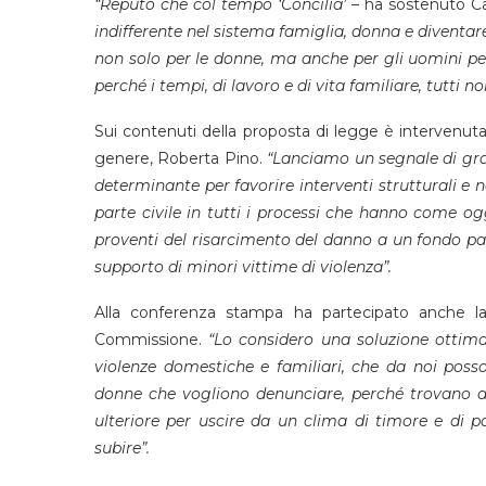
“Reputo che col tempo ‘Concilia’
– ha sostenuto C
indifferente nel sistema famiglia, donna e diventare 
non solo per le donne, ma anche per gli uomini pe
perché i tempi, di lavoro e di vita familiare, tutti n
Sui contenuti della proposta di legge è intervenuta 
genere, Roberta Pino.
“Lanciamo un segnale di gra
determinante per favorire interventi strutturali e n
parte civile in tutti i processi che hanno come og
proventi del risarcimento del danno a un fondo pat
supporto di minori vittime di violenza”.
Alla conferenza stampa ha partecipato anche la 
Commissione.
“Lo considero una soluzione ottim
violenze domestiche e familiari, che da noi poss
donne che vogliono denunciare, perché trovano de
ulteriore per uscire da un clima di timore e di 
subire”.