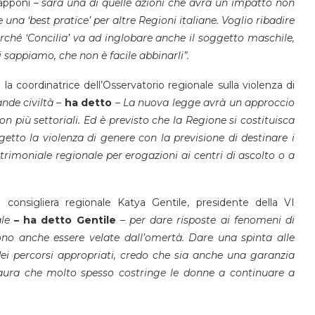
apponi –
sarà una di quelle azioni che avrà un impatto non
una ‘best pratice’ per altre Regioni italiane. Voglio ribadire
rché ‘Concilia’ va ad inglobare anche il soggetto maschile,
oi sappiamo, che non è facile abbinarli”.
la coordinatrice dell’Osservatorio regionale sulla violenza di
nde civiltà
–
ha detto
–
La nuova legge avrà un approccio
on più settoriali. Ed è previsto che la Regione si costituisca
getto la violenza di genere con la previsione di destinare i
rimoniale regionale per erogazioni ai centri di ascolto o a
consigliera regionale Katya Gentile, presidente della VI
ale
–
ha detto Gentile
– per dare risposte ai fenomeni di
ono anche essere velate dall’omertà. Dare una spinta alle
i percorsi appropriati, credo che sia anche una garanzia
paura che molto spesso costringe le donne a continuare a