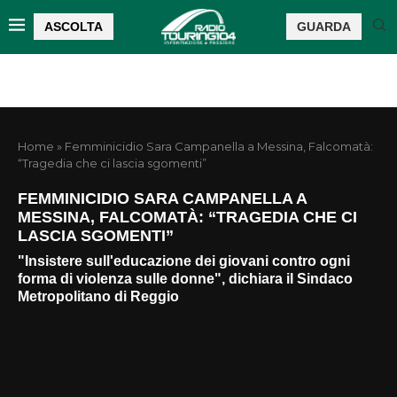
ASCOLTA
GUARDA
Home
»
Femminicidio Sara Campanella a Messina, Falcomatà:
“Tragedia che ci lascia sgomenti”
FEMMINICIDIO SARA CAMPANELLA A
MESSINA, FALCOMATÀ: “TRAGEDIA CHE CI
LASCIA SGOMENTI”
"Insistere sull'educazione dei giovani contro ogni
forma di violenza sulle donne", dichiara il Sindaco
Metropolitano di Reggio