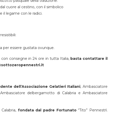
biscotto pasquale della tradizione:
al cuore al cestino, con il simbolico
 il legame con le radici.
esistibili:
ta per essere gustata ovunque.
con consegne in 24 ore in tutta Italia,
basta contattare il
@sottozeropennestri.it
dente dell’Associazione Gelatieri Italiani
, Ambasciatore
 Ambasciatore delbergamotto di Calabria e Ambasciatore
Calabria,
fondata dal padre Fortunato
“Tito” Pennestrì.