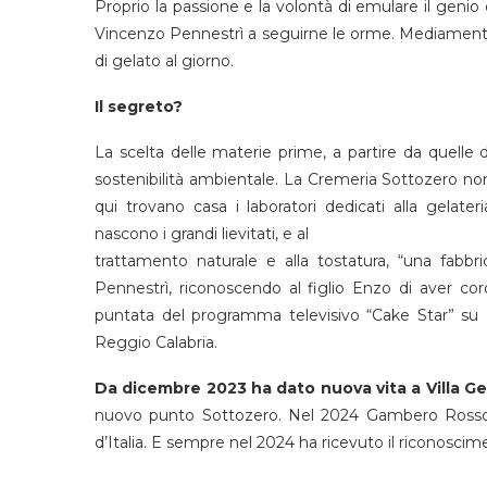
Proprio la passione e la volontà di emulare il genio 
Vincenzo Pennestrì a seguirne le orme. Mediament
di gelato al giorno.
Il segreto?
La scelta delle materie prime, a partire da quelle de
sostenibilità ambientale. La Cremeria Sottozero no
qui trovano casa i laboratori dedicati alla gelateria
nascono i grandi lievitati, e al
trattamento naturale e alla tostatura, “una fabb
Pennestrì, riconoscendo al figlio Enzo di aver c
puntata del programma televisivo “Cake Star” su Di
Reggio Calabria.
Da dicembre 2023 ha dato nuova vita a Villa G
nuovo punto Sottozero. Nel 2024 Gambero Rosso ha
d’Italia. E sempre nel 2024 ha ricevuto il riconosciment