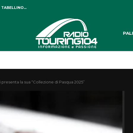
 TABELLINO...
PAL
 presenta la sua “Collezione di Pasqua 2025”