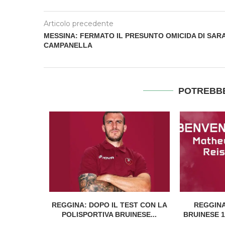
Articolo precedente
MESSINA: FERMATO IL PRESUNTO OMICIDA DI SAR
CAMPANELLA
POTREBBE
EDI
REGGINA: DOPO IL TEST CON LA
REGGINA
UNTO CON
POLISPORTIVA BRUINESE...
BRUINESE 13
SE