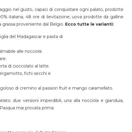
aggio nel gusto, capaci di conquistare ogni palato, prodotte
0% italiana, 48 ore di lievitazione, uova prodotte da galline
a grassa proveniente dal Belgio.
Ecco tutte le varianti:
niglia del Madagascar e pasta di
lmabile alle nocciole.
are.
ta di cioccolato al latte.
 bergamotto, fichi secchi e
e goloso di cremino al passion fruit e mango caramellato.
lato: due versioni imperdibili, una alla nocciola e gianduia,
di Pasqua mai provata prima.