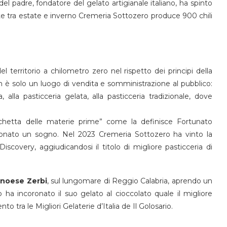
del padre, fondatore del gelato artigianale italiano, ha spinto
e tra estate e inverno Cremeria Sottozero produce 900 chili
l territorio a chilometro zero nel rispetto dei principi della
n è solo un luogo di vendita e somministrazione al pubblico:
, alla pasticceria gelata, alla pasticceria tradizionale, dove
richetta delle materie prime” come la definisce Fortunato
oronato un sogno. Nel 2023 Cremeria Sottozero ha vinto la
scovery, aggiudicandosi il titolo di migliore pasticceria di
enoese Zerbi
, sul lungomare di Reggio Calabria, aprendo un
 incoronato il suo gelato al cioccolato quale il migliore
o tra le Migliori Gelaterie d’Italia de Il Golosario.