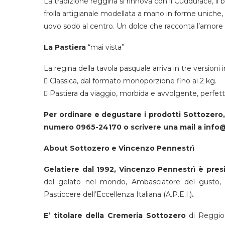
La tradizione reggina si rinnova con il Cuddurace, il 
frolla artigianale modellata a mano in forme uniche, d
uovo sodo al centro. Un dolce che racconta l’amore e
La Pastiera
“mai vista”
La regina della tavola pasquale arriva in tre versioni irr
 Classica, dal formato monoporzione fino ai 2 kg.
 Pastiera da viaggio, morbida e avvolgente, perfet
Per ordinare e degustare i prodotti Sottozero,
numero 0965-24170 o scrivere una mail a info
About Sottozero e Vincenzo Pennestrì
Gelatiere dal 1992, Vincenzo Pennestrì è presi
del gelato nel mondo, Ambasciatore del gusto,
Pasticcere dell’Eccellenza Italiana (A.P.E.I.)
.
E’ titolare della Cremeria Sottozero
di Reggio 