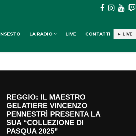
“THE KIDS AREN’T ALRIGHT”: IL MESSAGGIO DIETRO IL...
INSESTO
LA RADIO
LIVE
CONTATTI
► LIVE
REGGIO: IL MAESTRO
GELATIERE VINCENZO
PENNESTRÌ PRESENTA LA
SUA “COLLEZIONE DI
PASQUA 2025”