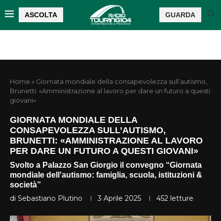
ASCOLTA
GUARDA
Home
»
Giornata mondiale della consapevolezza sull’autismo,
Brunetti: «Amministrazione al lavoro per dare un futuro a questi
giovani»
GIORNATA MONDIALE DELLA
CONSAPEVOLEZZA SULL’AUTISMO,
BRUNETTI: «AMMINISTRAZIONE AL LAVORO
PER DARE UN FUTURO A QUESTI GIOVANI»
Svolto a Palazzo San Giorgio il convegno “Giornata
mondiale dell'autismo: famiglia, scuola, istituzioni &
società”
di
Sebastiano Plutino
3 Aprile 2025
452
letture