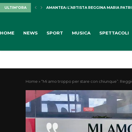
ULTIM'ORA
AMANTEA: L’ARTISTA REGGINA MARIA PATRIZ
HOME
NEWS
SPORT
MUSICA
SPETTACOLI
Home
»
“Mi amo troppo per stare con chiunque”: Reggi