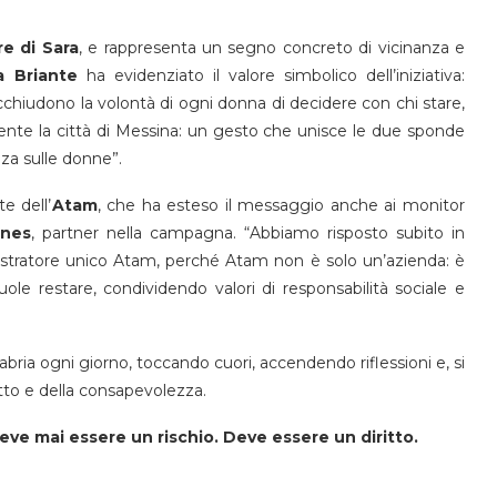
re di Sara
, e rappresenta un segno concreto di vicinanza e
 Briante
ha evidenziato il valore simbolico dell’iniziativa:
cchiudono la volontà di ogni donna di decidere con chi stare,
mente la città di Messina: un gesto che unisce le due sponde
nza sulle donne”.
e dell’
Atam
, che ha esteso il messaggio anche ai monitor
ines
, partner nella campagna. “Abbiamo risposto subito in
stratore unico Atam, perché Atam non è solo un’azienda: è
le restare, condividendo valori di responsabilità sociale e
labria ogni giorno, toccando cuori, accendendo riflessioni e, si
etto e della consapevolezza.
eve mai essere un rischio. Deve essere un diritto.