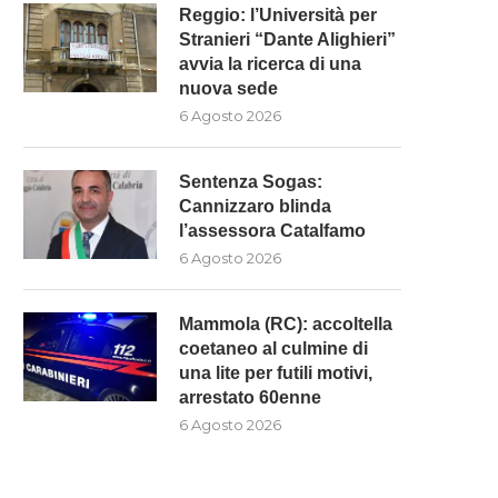
Reggio: l’Università per
Stranieri “Dante Alighieri”
avvia la ricerca di una
nuova sede
6 Agosto 2026
Sentenza Sogas:
Cannizzaro blinda
l’assessora Catalfamo
6 Agosto 2026
Mammola (RC): accoltella
coetaneo al culmine di
una lite per futili motivi,
arrestato 60enne
6 Agosto 2026
ENTENZA SOGAS: CANNIZZARO
MAMMOLA (RC): ACCOLTE
BLINDA L’ASSESSORA
COETANEO AL CULMINE DI UN
CATALFAMO
6 Agosto 2026