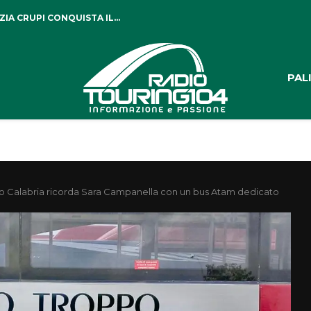
IA CRUPI CONQUISTA IL...
PAL
o Calabria ricorda Sara Campanella con un bus Atam dedicato