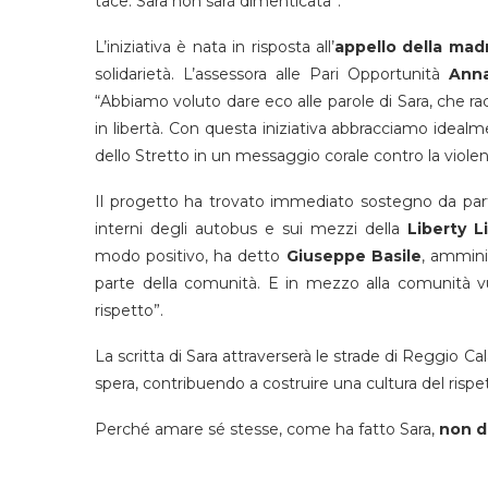
tace. Sara non sarà dimenticata”.
L’iniziativa è nata in risposta all’
appello della mad
solidarietà. L’assessora alle Pari Opportunità
Anna
“Abbiamo voluto dare eco alle parole di Sara, che ra
in libertà. Con questa iniziativa abbracciamo ideal
dello Stretto in un messaggio corale contro la viole
Il progetto ha trovato immediato sostegno da part
interni degli autobus e sui mezzi della
Liberty L
modo positivo, ha detto
Giuseppe Basile
, ammini
parte della comunità. E in mezzo alla comunità vuo
rispetto”.
La scritta di Sara attraverserà le strade di Reggio Ca
spera, contribuendo a costruire una cultura del risp
Perché amare sé stesse, come ha fatto Sara,
non d