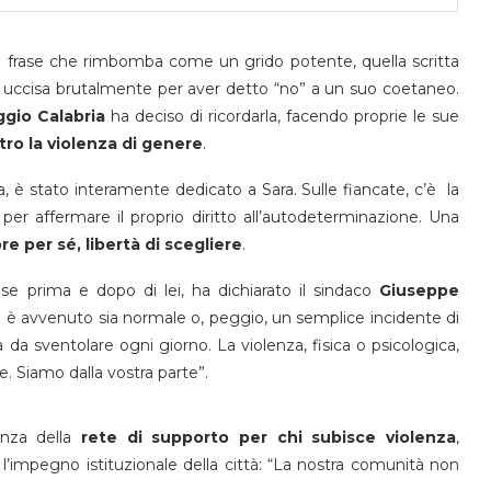
a frase che rimbomba come un grido potente, quella scritta
 uccisa brutalmente per aver detto “no” a un suo coetaneo.
gio Calabria
ha deciso di ricordarla, facendo proprie le sue
ro la violenza di genere
.
ina, è stato interamente dedicato a Sara. Sulle fiancate, c’è la
 per affermare il proprio diritto all’autodeterminazione. Una
e per sé, libertà di scegliere
.
ise prima e dopo di lei, ha dichiarato il sindaco
Giuseppe
e è avvenuto sia normale o, peggio, un semplice incidente di
 da sventolare ogni giorno. La violenza, fisica o psicologica,
. Siamo dalla vostra parte”.
anza della
rete di supporto per chi subisce violenza
,
l’impegno istituzionale della città: “La nostra comunità non