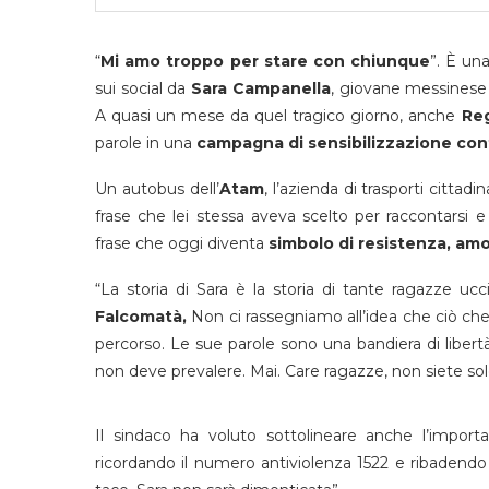
“
Mi amo troppo per stare con chiunque
”. È un
sui social da
Sara Campanella
, giovane messinese
A quasi un mese da quel tragico giorno, anche
Reg
parole in una
campagna di sensibilizzazione cont
Un autobus dell’
Atam
, l’azienda di trasporti cittad
frase che lei stessa aveva scelto per raccontarsi e
frase che oggi diventa
simbolo di resistenza, amor
“La storia di Sara è la storia di tante ragazze ucc
Falcomatà,
Non ci rassegniamo all’idea che ciò ch
percorso. Le sue parole sono una bandiera di libertà
non deve prevalere. Mai. Care ragazze, non siete sole
Il sindaco ha voluto sottolineare anche l’import
ricordando il numero antiviolenza 1522 e ribadendo 