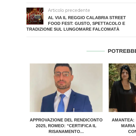
Articolo precedente
AL VIA IL REGGIO CALABRIA STREET
FOOD FEST: GUSTO, SPETTACOLO E
TRADIZIONE SUL LUNGOMARE FALCOMATÀ
POTREBBE
ST CON LA
APPROVAZIONE DEL RENDICONTO
AMANTEA: 
NESE...
2025, ROMEO: “CERTIFICA IL
MARIA 
RISANAMENTO...
CON
6