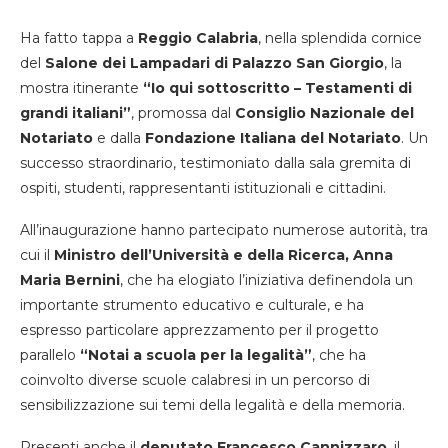
Ha fatto tappa a
Reggio Calabria
, nella splendida cornice
del
Salone dei Lampadari di Palazzo San Giorgio
, la
mostra itinerante
“Io qui sottoscritto – Testamenti di
grandi italiani”
, promossa dal
Consiglio Nazionale del
Notariato
e dalla
Fondazione Italiana del Notariato
. Un
successo straordinario, testimoniato dalla sala gremita di
ospiti, studenti, rappresentanti istituzionali e cittadini.
All’inaugurazione hanno partecipato numerose autorità, tra
cui il
Ministro dell’Università e della Ricerca, Anna
Maria Bernini
, che ha elogiato l’iniziativa definendola un
importante strumento educativo e culturale, e ha
espresso particolare apprezzamento per il progetto
parallelo
“Notai a scuola per la legalità”
, che ha
coinvolto diverse scuole calabresi in un percorso di
sensibilizzazione sui temi della legalità e della memoria.
Presenti anche il
deputato Francesco Cannizzaro
, il