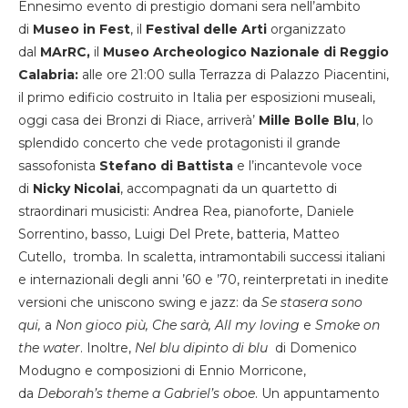
Ennesimo evento di prestigio domani sera nell’ambito
di
Museo in Fest
, il
Festival delle Arti
organizzato
dal
MArRC,
il
Museo Archeologico Nazionale di Reggio
Calabria:
alle ore 21:00
sulla Terrazza di Palazzo Piacentini,
il primo edificio costruito in Italia per esposizioni museali,
oggi casa dei Bronzi di Riace, arriverà’
Mille Bolle Blu
, lo
splendido concerto che vede protagonisti il grande
sassofonista
Stefano di Battista
e l’incantevole voce
di
Nicky Nicolai
, accompagnati da un quartetto di
straordinari musicisti: Andrea Rea, pianoforte, Daniele
Sorrentino, basso, Luigi Del Prete, batteria, Matteo
Cutello, tromba. In scaletta, intramontabili successi italiani
e internazionali degli anni ’60 e ’70, reinterpretati in inedite
versioni che uniscono swing e jazz: da
Se stasera sono
qui,
a
Non gioco più, Che sarà, All my loving
e
Smoke
on
the water
. Inoltre,
Nel blu dipinto di blu
di Domenico
Modugno e composizioni di Ennio Morricone,
da
Deborah’s theme a Gabriel’s oboe
. Un appuntamento