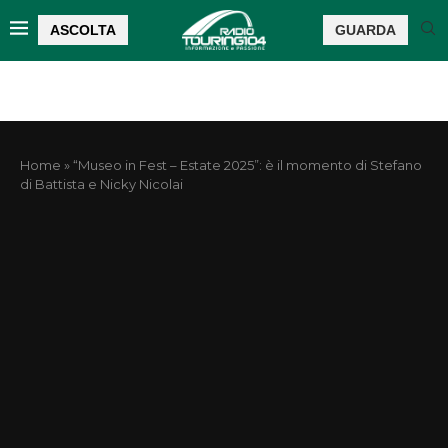
ASCOLTA
GUARDA
Home
»
“Museo in Fest – Estate 2025”: è il momento di Stefano
di Battista e Nicky Nicolai