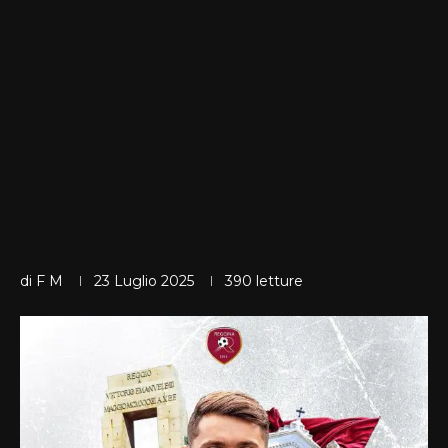
di
F M
23 Luglio 2025
390
letture