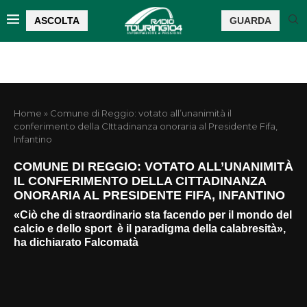
ASCOLTA
GUARDA
Home
»
Comune di Reggio: votato all’unanimità il
conferimento della CIttadinanza onoraria al Presidente Fifa,
Infantino
COMUNE DI REGGIO: VOTATO ALL’UNANIMITÀ
IL CONFERIMENTO DELLA CITTADINANZA
ONORARIA AL PRESIDENTE FIFA, INFANTINO
«Ciò che di straordinario sta facendo per il mondo del
calcio e dello sport è il paradigma della calabresità»,
ha dichiarato Falcomatà