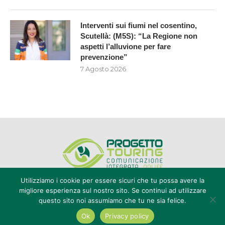
Interventi sui fiumi nel cosentino,
Scutellà: (M5S): “La Regione non
aspetti l’alluvione per fare
prevenzione”
7 Agosto 2026
Utilizziamo i cookie per essere sicuri che tu possa avere la
migliore esperienza sul nostro sito. Se continui ad utilizzare
questo sito noi assumiamo che tu ne sia felice.
Editore Progetto Touring srl - iscrizione al ROC n°20616 - P.IVA e CF
02636800803 - Reg. Tribunale Reggio Calabria n° 04/1976 -
Ok
Privacy policy
redazione@touring104.it