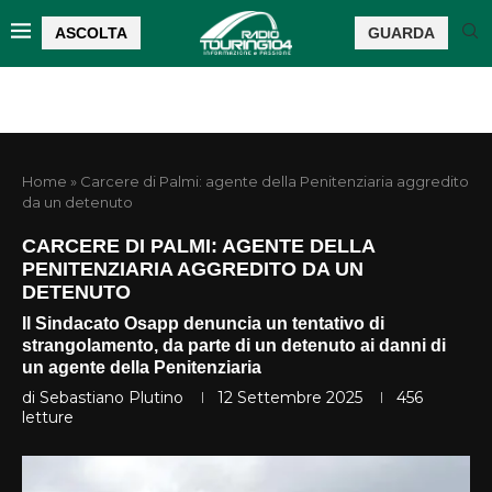
ASCOLTA
GUARDA
Home
»
Carcere di Palmi: agente della Penitenziaria aggredito
da un detenuto
CARCERE DI PALMI: AGENTE DELLA
PENITENZIARIA AGGREDITO DA UN
DETENUTO
Il Sindacato Osapp denuncia un tentativo di
strangolamento, da parte di un detenuto ai danni di
un agente della Penitenziaria
di
Sebastiano Plutino
12 Settembre 2025
456
letture