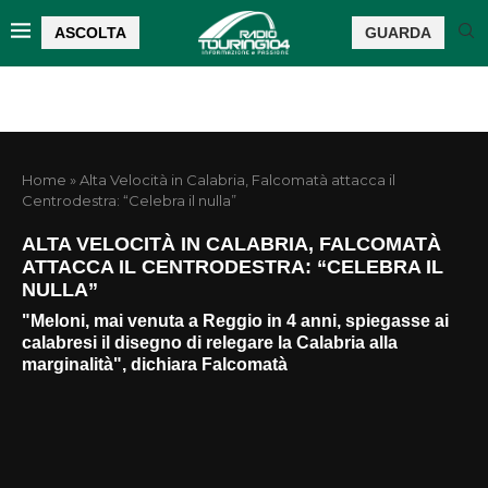
ASCOLTA
GUARDA
Home
»
Alta Velocità in Calabria, Falcomatà attacca il
Centrodestra: “Celebra il nulla”
ALTA VELOCITÀ IN CALABRIA, FALCOMATÀ
ATTACCA IL CENTRODESTRA: “CELEBRA IL
NULLA”
"Meloni, mai venuta a Reggio in 4 anni, spiegasse ai
calabresi il disegno di relegare la Calabria alla
marginalità", dichiara Falcomatà