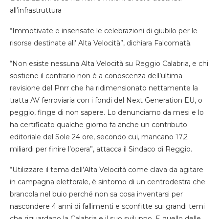
all’infrastruttura
“Immotivate e insensate le celebrazioni di giubilo per le
risorse destinate all’ Alta Velocità”, dichiara Falcomatà.
“Non esiste nessuna Alta Velocità su Reggio Calabria, e chi
sostiene il contrario non è a conoscenza dell’ultima
revisione del Pnrr che ha ridimensionato nettamente la
tratta AV ferroviaria con i fondi del Next Generation EU, o
peggio, finge di non sapere. Lo denunciamo da mesi e lo
ha certificato qualche giorno fa anche un contributo
editoriale del Sole 24 ore, secondo cui, mancano 17,2
miliardi per finire l’opera”, attacca il Sindaco di Reggio.
“Utilizzare il tema dell’Alta Velocità come clava da agitare
in campagna elettorale, è sintomo di un centrodestra che
brancola nel buio perché non sa cosa inventarsi per
nascondere 4 anni di fallimenti e sconfitte sui grandi temi
che riguardano la Calabria e il suo sviluppo. E quello delle