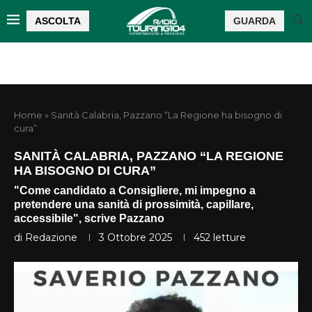
ASCOLTA
GUARDA
Home
»
Sanità Calabria, Pazzano “La Regione ha bisogno di
cura”
SANITÀ CALABRIA, PAZZANO “LA REGIONE
HA BISOGNO DI CURA”
"Come candidato a Consigliere, mi impegno a
pretendere una sanità di prossimità, capillare,
accessibile", scrive Pazzano
di
Redazione
3 Ottobre 2025
452
letture