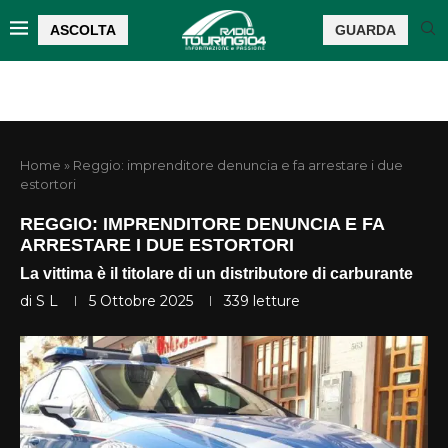
ASCOLTA
GUARDA
Home
»
Reggio: imprenditore denuncia e fa arrestare i due
estortori
REGGIO: IMPRENDITORE DENUNCIA E FA
ARRESTARE I DUE ESTORTORI
La vittima è il titolare di un distributore di carburante
di
S L
5 Ottobre 2025
339
letture