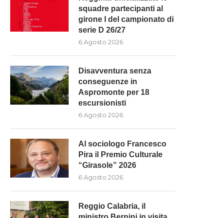
squadre partecipanti al
girone I del campionato di
serie D 26/27
6 Agosto 2026
L SOCIOLOGO FRANCESCO PIRA
REGGIO CALABRIA, IL MINI
IL PREMIO CULTURALE
BERNINI IN VISITA ALLA..
“GIRASOLE”...
6 Agosto 2026
Disavventura senza
6 Agosto 2026
conseguenze in
Aspromonte per 18
escursionisti
6 Agosto 2026
Al sociologo Francesco
Pira il Premio Culturale
“Girasole” 2026
6 Agosto 2026
Reggio Calabria, il
ministro Bernini in visita