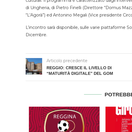
culturali. Il programma è caratterizzato dagli inter
di Ungheria, di Pietro Finelli (Direttore “Domus Mazzi
“L’Agorà”) ed Antonino Megali (Vice presidente Circol
L’incontro sarà disponibile, sulle varie piattaforme S
Dicembre.
Articolo precedente
REGGIO: CRESCE IL LIVELLO DI
“MATURITÀ DIGITALE” DEL GOM
POTREBBE