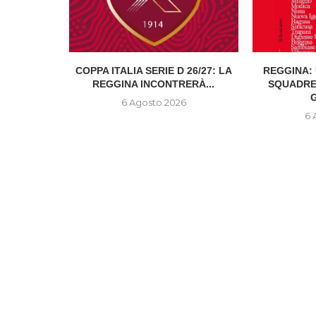
ITALIANA:
COPPA ITALIA SERIE D 26/27: LA
REGGINA: 
...
REGGINA INCONTRERÀ...
SQUADRE
G
6
6 Agosto 2026
6 