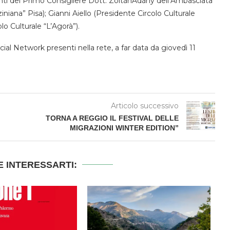
venti del Primo Consigliere Dott. ZoltánAdány dell’Ambasciata
niana” Pisa); Gianni Aiello (Presidente Circolo Culturale
o Culturale “L’Agorà”).
ocial Network presenti nella rete, a far data da giovedì 11
Articolo successivo
TORNA A REGGIO IL FESTIVAL DELLE
MIGRAZIONI WINTER EDITION”
 INTERESSARTI: