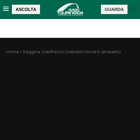
ASCOLTA
GUARDA
Home
»
Reggina: Gianfranco Giuliodori torna in amaranto