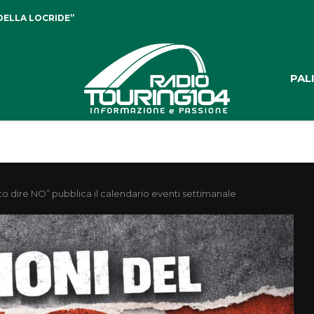
DELLA LOCRIDE”
PAL
to dire NO” pubblica il calendario eventi settimanale