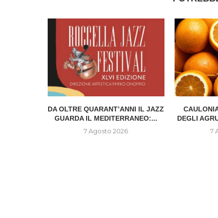
IONE DEL
DA OLTRE QUARANT’ANNI IL JAZZ
CAULONIA
..
GUARDA IL MEDITERRANEO:...
DEGLI AGR
6
7 Agosto 2026
7 