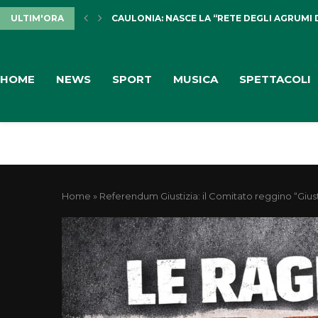
ULTIM'ORA
CAULONIA: NASCE LA “RETE DEGLI AGRUMI 
HOME
NEWS
SPORT
MUSICA
SPETTACOLI
Home
»
Referendum Giustizia: il Comitato reggino “Gius