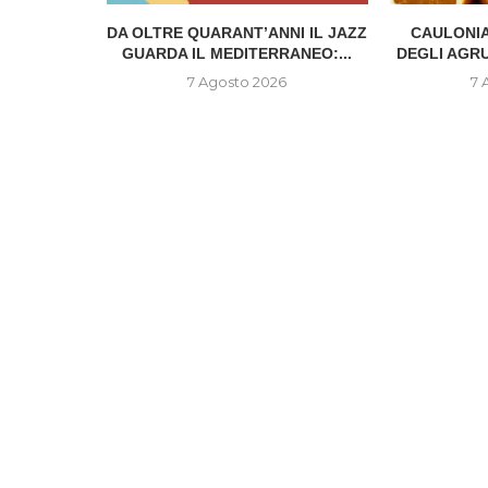
IONE DEL
DA OLTRE QUARANT’ANNI IL JAZZ
CAULONIA
..
GUARDA IL MEDITERRANEO:...
DEGLI AGR
6
7 Agosto 2026
7 