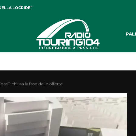
DELLA LOCRIDE”
PAL
ri”: chiusa la fase delle offerte