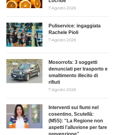
Locride”
7 Agosto 2026
MOSORROFA: 3 SOGGETTI
INTERVENTI SUI FIUMI NE
ENUNCIATI PER TRASPORTO E
COSENTINO, SCUTELLÀ: (M5
SMALTIMENTO...
“LA...
Puliservice: ingaggiata
7 Agosto 2026
7 Agosto 2026
Rachele Pioli
7 Agosto 2026
Mosorrofa: 3 soggetti
denunciati per trasporto e
smaltimento illecito di
rifiuti
7 Agosto 2026
Interventi sui fiumi nel
cosentino, Scutellà:
(M5S): “La Regione non
aspetti l’alluvione per fare
prevenzione”