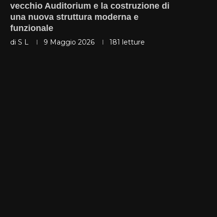
vecchio Auditorium e la costruzione di
una nuova struttura moderna e
funzionale
di
S L
9 Maggio 2026
181
letture