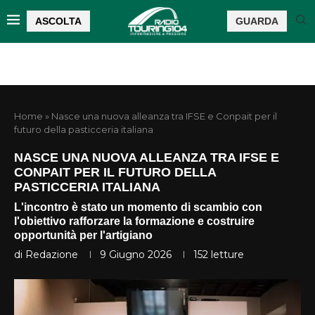
ASCOLTA
GUARDA
Home
»
Nasce una nuova alleanza tra IFSE e Conpait per il
futuro della pasticceria italiana
NASCE UNA NUOVA ALLEANZA TRA IFSE E
CONPAIT PER IL FUTURO DELLA
PASTICCERIA ITALIANA
L'incontro è stato un momento di scambio con
l'obiettivo rafforzare la formazione e costruire
opportunità per l'artigiano
di
Redazione
9 Giugno 2026
152
letture