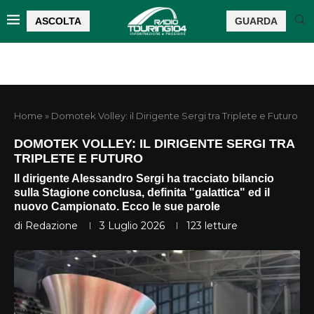
ASCOLTA
GUARDA
Home
»
Domotek Volley: il Dirigente Sergi tra Triplete e Futuro
DOMOTEK VOLLEY: IL DIRIGENTE SERGI TRA
TRIPLETE E FUTURO
Il dirigente Alessandro Sergi ha tracciato bilancio
sulla Stagione conclusa, definita "galattica" ed il
nuovo Campionato. Ecco le sue parole
di
Redazione
3 Luglio 2026
123
letture