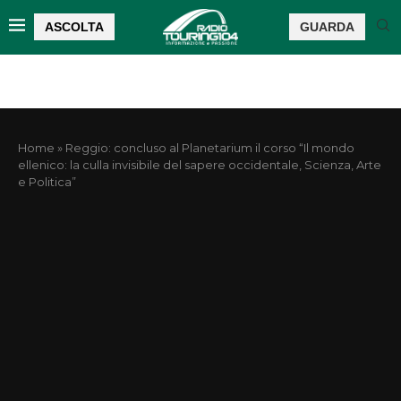
ASCOLTA
GUARDA
Home
»
Reggio: concluso al Planetarium il corso “Il mondo
ellenico: la culla invisibile del sapere occidentale, Scienza, Arte
e Politica”