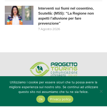
Interventi sui fiumi nel cosentino,
Scutellà: (M5S): “La Regione non
aspetti l’alluvione per fare
prevenzione”
7 Agosto 2026
Utilizziamo i cookie per essere sicuri che tu possa avere la
migliore esperienza sul nostro sito. Se continui ad utilizzare
questo sito noi assumiamo che tu ne sia felice.
Editore Progetto Touring srl - iscrizione al ROC n°20616 - P.IVA e CF
02636800803 - Reg. Tribunale Reggio Calabria n° 04/1976 -
Ok
Privacy policy
redazione@touring104.it
@2022 - All Right Reserved. Designed and Developed by
Auranex
|