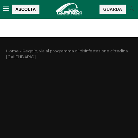
ASCOLTA
GUARDA
Home
»
Reggio, via al programma di disinfestazione cittadina
[CALENDARIO]