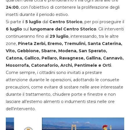
quartieri della città e prenderanno il via ogni sera alle ore
24:00
, con l’obiettivo di contenere la proliferazione degli
insetti durante il periodo estivo.
Si parte il
5 luglio
dal
Centro Storico
, per poi proseguire il
6 luglio
sul
lungomare del Centro Storico
. Gli interventi
continueranno fino al
29 luglio
, interessando, tra le altre
zone,
Pineta Zerbi, Eremo, Tremulini, Santa Caterina,
Vito, Gebbione, Sbarre, Modena, San Sperato,
Catona, Gallico, Pellaro, Ravagnese, Gallina, Cannavò,
Mosorrofa, Catonaforio, Archi, Pentimele e Orti
.
Come sempre, i cittadini sono invitati a prestare
attenzione durante le operazioni, adottando le consuete
precauzioni, come evitare di sostare nelle aree interessate
durante il trattamento, chiudere porte e finestre e non
lasciare all’esterno alimenti o indumenti stesi nelle ore
dell’intervento.