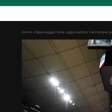
Home
»
Ripescaggio Viola: oggi scadono i termini per 