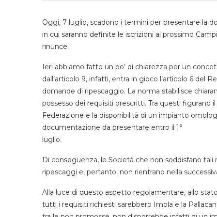
Oggi, 7 luglio, scadono i termini per presentare la do
in cui saranno definite le iscrizioni al prossimo Cam
rinunce.
Ieri abbiamo fatto un po’ di chiarezza per un concetto 
dall’articolo 9, infatti, entra in gioco l’articolo 6 de
domande di ripescaggio. La norma stabilisce chiarame
possesso dei requisiti prescritti. Tra questi figurano
Federazione e la disponibilità di un impianto omolo
documentazione da presentare entro il 1°
luglio.
Di conseguenza, le Società che non soddisfano tali r
ripescaggi e, pertanto, non rientrano nella successiva a
Alla luce di questo aspetto regolamentare, allo st
tutti i requisiti richiesti sarebbero Imola e la Pallac
tra le non promosse, non disporrebbe infatti di un 