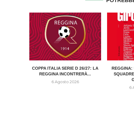
POTREBBE
TTI FUORI
COPPA ITALIA SERIE D 26/27: LA
REGGINA: 
A DONNA...
REGGINA INCONTRERÀ...
SQUADRE
G
6
6 Agosto 2026
6 