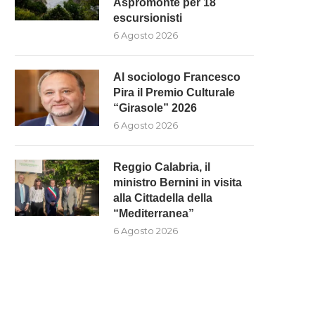
Aspromonte per 18
escursionisti
6 Agosto 2026
Al sociologo Francesco
Pira il Premio Culturale
“Girasole” 2026
6 Agosto 2026
L SOCIOLOGO FRANCESCO PIRA
“MESE DEI BRONZI”: IL MA
Reggio Calabria, il
IL PREMIO CULTURALE
PROTAGONISTA CON DUE.
ministro Bernini in visita
“GIRASOLE”...
6 Agosto 2026
alla Cittadella della
6 Agosto 2026
“Mediterranea”
6 Agosto 2026