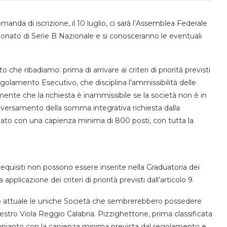
manda di iscrizione, il 10 luglio, ci sarà l’Assemblea Federale
pionato di Serie B Nazionale e si conosceranno le eventuali
che ribadiamo: prima di arrivare ai criteri di priorità previsti
l Regolamento Esecutivo, che disciplina l’ammissibilità delle
nte che la richiesta è inammissibile se la società non è in
 il versamento della somma integrativa richiesta dalla
gato con una capienza minima di 800 posti, con tutta la
equisiti non possono essere inserite nella Graduatoria dei
pplicazione dei criteri di priorità previsti dall’articolo 9.
ato attuale le uniche Società che sembrerebbero possedere
anestro Viola Reggio Calabria. Pizzighettone, prima classificata
impianto con la capienza minima prevista dal regolamento e,