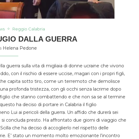
ws
Reggio Calabria
FUGIO DALLA GUERRA
da
Helena Pedone
a guerra sulla vita di migliaia di
donne ucraine che vivono
eddo,
con
il rischio di essere uccise, magari con i propri figli,
che capita
sotto
tiro, come un
terremoto
che
demolisce
una profonda tristezza
, con gli occhi
senza lacrime dopo
l figlio che
stanno combattendo
e che
non sa se
al termine
 questo
h
a deciso di p
ortare in
Calabria
il figlio
meno Lui
ai pericoli della guerra
. Un affido che
durerà
sei
 si concluda
presto.
Ha affrontato
d
ue gi
o
rni di viaggio
che
S
cilla
che ha deciso di accoglierlo
nel rispetto delle
rie
.
E’ stato u
n momento
molto
emozionante l’incontro