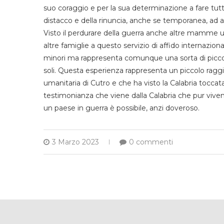
suo coraggio e per la sua determinazione a fare
tutt
distacco e
de
l
l
a rinuncia
,
anche se temp
oranea
,
ad a
V
isto il perdurare della guerra
anche altre mamme u
altre
famiglie
a
questo
servizio
di
affido
internaziona
minori
ma
rappresenta comunque una sorta di picco
soli
.
Questa esperienza rappresenta un piccolo ragg
umanitaria di Cutro
e
che ha
visto la Calabria tocca
testimonianza che viene dalla Calabria che pur viv
un
paes
e
in guerra è possibile
, anzi doveroso
.
3 Marzo 2023
0 commenti