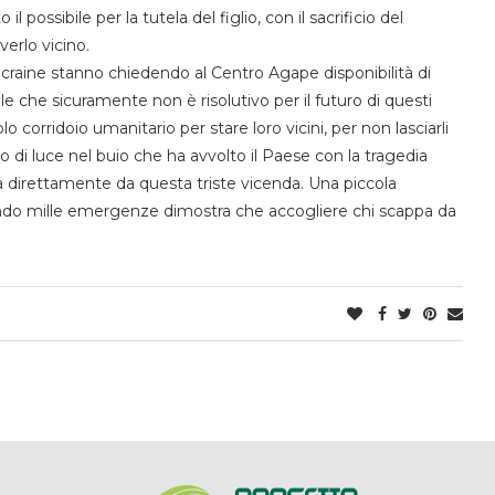
o il possibile per la tutela del figlio
, con
il
sacrificio del
verlo vicino.
craine
stanno chiedendo al
Centro
Agape
disponibilità
di
le che sicuramente non è risolutivo per il futuro di questi
lo corridoio umanitario per
stare loro
vicini, per
non lasciarli
io di
luce nel buio
che ha avvolto il Paese con
la tragedia
ta direttamente
da questa triste vicenda
. Una piccola
endo mille emergenze
dimostra
che accogliere chi scappa da