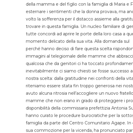
della mamma e del
figlio con la famig
lia di
Maria e
F
esternare i sentimenti che la donna provava
,
ma an
volto la sofferenza per il distacco assieme alla
gratit
trovare in questa
famiglia
. U
n nucleo familiare di g
tutte concordi ad aprire le porte della loro casa a 
momento delicato della sua vita.
Alla domanda sul
perché hanno deciso di fare questa scelta rispondon
immagini
al
telegiornale
delle
mamme
che
abbracci
qualcosa che da
genitori ci ha toccato profondamen
inevitabilmente ci siamo chiesti se fosse successo a 
nostra scelta: da
lla
gratitudine nei confronti della vit
riteniamo essere stata fin troppo generosa nei nostr
avuto alcuna ritrosia nell’accogliere un nuovo fratell
mamme che non erano in grado
di proteggere i propr
disponibilità
della commissaria prefettizia Antonia Su
hanno curato le procedure burocratiche per la sottos
famiglia da parte del
C
entro
C
omunitario
A
gape.
In
sua
commozion
e
per
la
vicenda,
ha
pronu
n
ciato
par