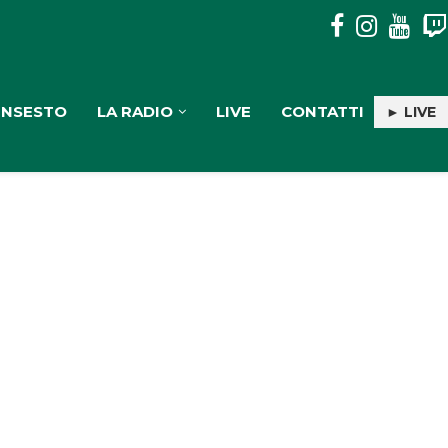
CAULONIA: NASCE LA “RETE DEGLI AGRUMI DELLA LOCRID
INSESTO
LA RADIO
LIVE
CONTATTI
► LIVE