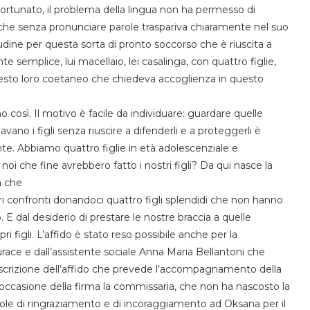
ortunato,
il
problema della lingua non ha permesso
di
che senza
pronunciare
parole
traspariva
chiaramente
nel suo
udine per questa so
rta di pronto soccor
so che è riuscita a
ente semplice,
lui macellaio, lei casalinga,
con
quattro figlie,
questo loro coetaneo
che chiedeva accoglienza
in
questo
o così
.
Il motivo è facile da
individuare:
guardare
quelle
avano i figli senza riuscire a difen
derli e a proteggerli è
te. Abbiamo quattro figli
e
in età adolescenziale e
noi che fine avrebbero fatto i nostri
figli? Da qui nasce la
a che
i confronti donandoci quattro figli
splendidi che non hanno
o.
E dal
desiderio di prestare le
nostre braccia a quelle
i figli.
L’affido è stato reso possibile anche per la
race e dall’assistente sociale
A
nna
M
aria
Bellantoni che
crizione dell’affido
che prevede l’accompagnamento della
occasione
della
firma la
commissaria
,
che non
ha
nascosto
la
ole
di
ringraziamento
e
di
incoraggiamento
ad Oksana
per il