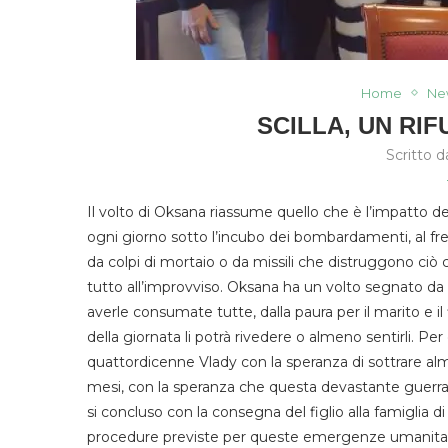
Home
Ne
SCILLA, UN RI
Scritto 
Il volto
di Oksana
riassume quello che è l’impatto dell
ogni giorno
sotto l’incubo dei bombardamenti, al fr
da colpi di mortaio o da missili che
distruggono
ciò
tutto
all’improvviso. Oksana ha un
volto s
egnato da 
averle consumate tutte,
dalla paura
per
il marito e
i
della giornata
li potrà rivedere
o almeno
sentirli
. Per
quattordicenne Vlady
con
la speranza di sottra
re al
mesi,
con la speranza che questa devastante guerra
si
concluso con la
c
onsegna del figlio alla famiglia di
procedure
previste per queste emergenze
umanita