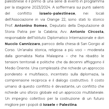
palestinese è il primo di una serie di eventi in programma
per la stagione 2023/2024. A soffermarsi sui punti salienti
del conflitto
israelo
–
palestinese
, nei locali
dell’Associazione in via Orange 22, sono stati lo storico
Prof.
Antonino
Romeo
, Deputato della Deputazione di
Storia Patria per la Calabria; Avv.
Antonio Circosta
,
responsabile dell’Istituto Diplomatico Internazionale e don
Nuccio
Cannizzaro
, parroco della chiesa di San Giorgio al
Corso. Un’analisi storica, religiosa a più voci – moderata
dalla giornalista Natia Malaspina – che ha ribadito le
tensioni territoriali e politiche che da decenni affliggono il
Medio Oriente. Una complessità che richiede un approccio
ponderato e multifasico, incentrato sulla diplomazia, la
comprensione reciproca e il dialogo costruttivo. Il costo
umano di questo conflitto è devastante, un conflitto che
richiede uno sforzo globale ed un approccio multilaterale.
Un impegno collettivo per la costruzione di un futuro
migliore per i popoli di
Israele
e
Palestina
.