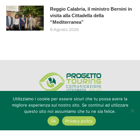
Reggio Calabria, il ministro Bernini in
visita alla Cittadella della
“Mediterranea”
6 Agosto 2026
Utilizziamo i cookie per essere sicuri che tu possa avere la
migliore esperienza sul nostro sito. Se continui ad utilizzare
questo sito noi assumiamo che tu ne sia felice.
Editore Progetto Touring srl - iscrizione al ROC n°20616 - P.IVA e CF
02636800803 - Reg. Tribunale Reggio Calabria n° 04/1976 -
Ok
Privacy policy
redazione@touring104.it
@2022 - All Right Reserved. Designed and Developed by
Auranex
|
Cookie Policy
|
Privacy Policy