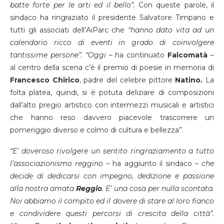
batte forte per le arti ed il bello”.
Con queste parole, il
sindaco ha ringraziato il presidente Salvatore Timpano e
tutti gli associati dell’AiParc che
“hanno dato vita ad un
calendario ricco di eventi in grado di coinvolgere
tantissime persone”.
“Oggi
– ha continuato
Falcomatà
–
al centro della scena c’è il premio di poesie in memoria di
Francesco
Chirico
, padre del celebre pittore
Natino.
La
folta platea, quindi, si è potuta deliziare di composizioni
dall’alto pregio artistico con intermezzi musicali e artistici
che hanno reso davvero piacevole trascorrere un
pomeriggio diverso e colmo di cultura e bellezza”.
“E’ doveroso rivolgere un sentito ringraziamento a tutto
l’associazionismo reggino
– ha aggiunto il sindaco –
che
decide di dedicarsi con impegno, dedizione e passione
alla nostra amata
Reggio
. E’ una cosa per nulla scontata.
Noi abbiamo il compito ed il dovere di stare al loro fianco
e condividere questi percorsi di crescita della città”.