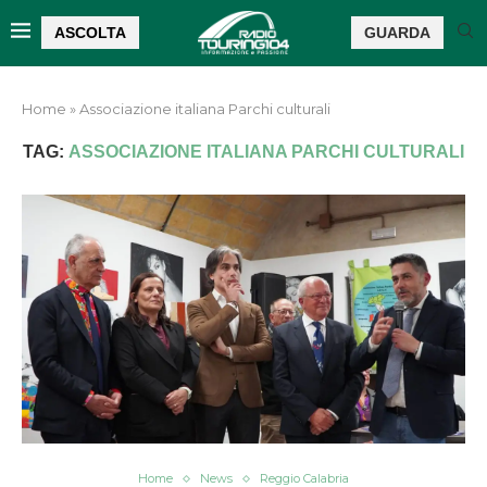
ASCOLTA
GUARDA
Home
»
Associazione italiana Parchi culturali
TAG:
ASSOCIAZIONE ITALIANA PARCHI CULTURALI
Home
News
Reggio Calabria