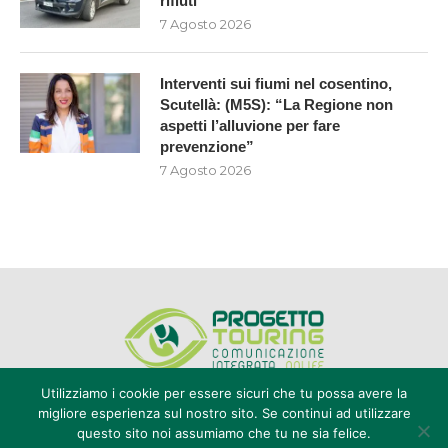
rifiuti
7 Agosto 2026
Interventi sui fiumi nel cosentino,
Scutellà: (M5S): “La Regione non
aspetti l’alluvione per fare
prevenzione”
7 Agosto 2026
Utilizziamo i cookie per essere sicuri che tu possa avere la
migliore esperienza sul nostro sito. Se continui ad utilizzare
questo sito noi assumiamo che tu ne sia felice.
Editore Progetto Touring srl - iscrizione al ROC n°20616 - P.IVA e CF