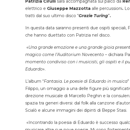
Patrizia Cirulli
sarà accompagnata sul palco da
Re
elettrico e
Giuseppe
Mazzotta
alle percussioni
.
Lo
tratti dal suo ultimo disco “
Grazie Turing
”
.
In questa data saranno presenti due ospiti speciali
che hanno duettato con Patrizia nel disco.
«
Una grande emozione e una grande gioia presenta
magico come l’Auditorium Novecento
– dichiara Patr
momento condiviso con i musicisti, gli ospiti e il 
Eduardo
».
L’album “
Fantasia. Le poesie di Eduardo in musica
”
Filippo, un omaggio a una delle figure più significativ
direzione musicale di Marcello Peghin e la consulenz
spazia tra generi diversi: dal folk alla canzone d’aut
Scialò e alcune immagini dei dipinti di Beppe Stasi.
«Incontrando la poesia di Eduardo è successo qualc
musicare altre sue nove poesie. Mi sono fortemente 