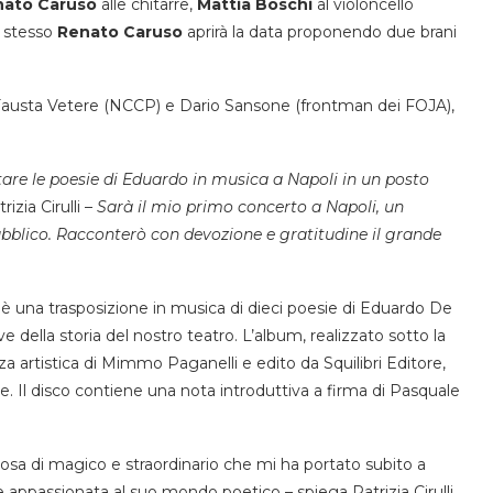
nato Caruso
alle chitarre,
Mattia Boschi
al violoncello
 stesso
Renato Caruso
aprirà la data proponendo due brani
, Fausta Vetere (NCCP) e Dario Sansone (frontman dei FOJA),
re le poesie di Eduardo in musica a Napoli in un posto
izia Cirulli –
Sarà il mio primo concerto a Napoli, un
pubblico. Racconterò con devozione e gratitudine il grande
 è una trasposizione in musica di dieci poesie di Eduardo De
e della storia del nostro teatro. L’album, realizzato sotto la
a artistica di Mimmo Paganelli e edito da Squilibri Editore,
ore. Il disco contiene una nota introduttiva a firma di Pasquale
osa di magico e straordinario che mi ha portato subito a
appassionata al suo mondo poetico – spiega Patrizia Cirulli