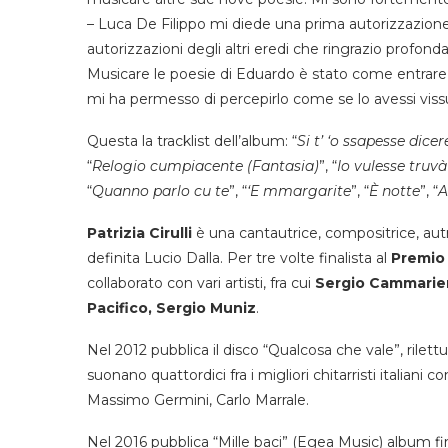
– Luca De Filippo mi diede una prima autorizzazione
autorizzazioni degli altri eredi che ringrazio prof
Musicare le poesie di Eduardo è stato come entrare
mi ha permesso di percepirlo come se lo avessi vissu
Questa la tracklist dell’album: “
Si t’ ‘o ssapesse dicer
“
Relogio cumpiacente (Fantasia)
”, “
Io vulesse truv
“
Quanno parlo cu te
”, “
‘E mmargarite
”, “
È notte
”, “
A
Patrizia Cirulli
è una cantautrice, compositrice, autri
definita Lucio Dalla. Per tre volte finalista al
Premio
collaborato con vari artisti, fra cui
Sergio Cammarier
Pacifico, Sergio Muniz
.
Nel 2012 pubblica il disco “Qualcosa che vale”, rilettur
suonano quattordici fra i migliori chitarristi italian
Massimo Germini, Carlo Marrale.
Nel 2016 pubblica “Mille baci” (Egea Music) album fi