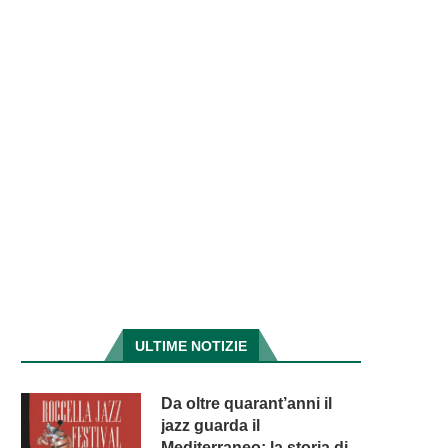
ULTIME NOTIZIE
Da oltre quarant’anni il
jazz guarda il
Mediterraneo: la storia di