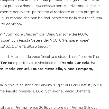
 alla pubblicazione e, successivamente, arrivarono anche le
ondamente per avermi permesso di realizzare questo progetto.
 in un mondo che non ho mai incontrato nella mia realtà, ma
to da vicino».
e
”, “
L’ammore ched’è?
” con Dario Sansone dei FOJA,
à pace
” con Fausta Vetere dei NCCP, “
Penziere mieje
”,
…B…C…D…
” e “
E allora bevo…”
ce di Milano, dalla voce “insolita e straordinaria”- come l’ha
 Tenco
e per tre volte vincitrice del
Premio Lunezia
, ha
e, Mario Venuti, Fausto Mesolella, Vince Tempera,
a in chiave acustica dell’album “E già” di Lucio Battisti, in cui
i come Fausto Mesolella, Luigi Schiavone, Paolo Bonfanti,
nalista al Premio Tenco 2016, vincitore del Premio Stilnovo