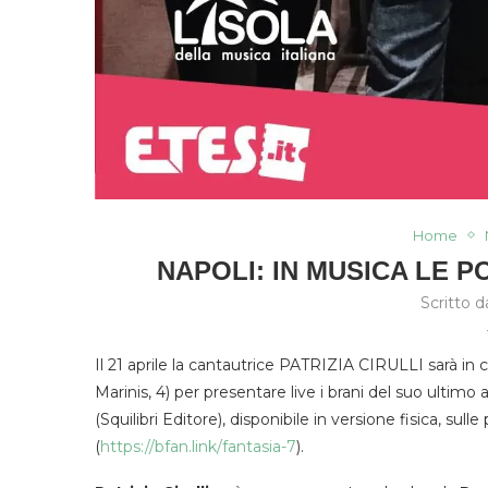
Home
NAPOLI: IN MUSICA LE P
Scritto 
Il 21 aprile la cantautrice PATRIZIA CIRULLI sarà i
Marinis, 4) per presentare live i brani del suo ultimo
(Squilibri Editore), disponibile in versione fisica, su
(
https://bfan.link/fantasia-7
).