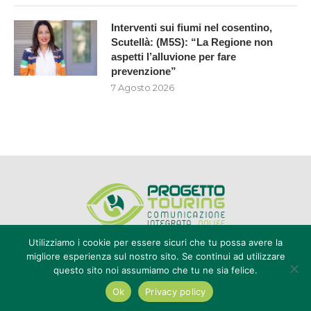
Interventi sui fiumi nel cosentino,
Scutellà: (M5S): “La Regione non
aspetti l’alluvione per fare
prevenzione”
7 Agosto 2026
Utilizziamo i cookie per essere sicuri che tu possa avere la
migliore esperienza sul nostro sito. Se continui ad utilizzare
questo sito noi assumiamo che tu ne sia felice.
Editore Progetto Touring srl - iscrizione al ROC n°20616 - P.IVA e CF
02636800803 - Reg. Tribunale Reggio Calabria n° 04/1976 -
Ok
Privacy policy
redazione@touring104.it
@2022 - All Right Reserved. Designed and Developed by
Auranex
|