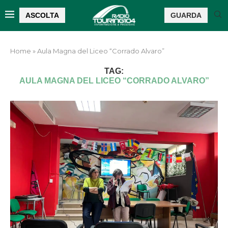
ASCOLTA
GUARDA
Home
»
Aula Magna del Liceo “Corrado Alvaro”
TAG:
AULA MAGNA DEL LICEO “CORRADO ALVARO”