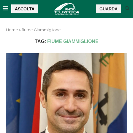
ASCOLTA
GUARDA
Home
»
fiume Giammiglione
TAG:
FIUME GIAMMIGLIONE