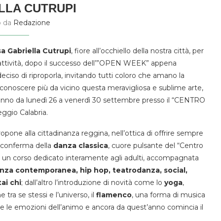
LLA CUTRUPI
o da
Redazione
sa Gabriella Cutrupi
, fiore all’occhiello della nostra città, per
i attività, dopo il successo dell’”OPEN WEEK” appena
eciso di riproporla, invitando tutti coloro che amano la
i conoscere più da vicino questa meravigliosa e sublime arte,
rranno da lunedì 26 a venerdì 30 settembre presso il “CENTRO
ggio Calabria.
opone alla cittadinanza reggina, nell’ottica di offrire sempre
la conferma della
danza
classica
, cuore pulsante del “Centro
i un corso dedicato interamente agli adulti, accompagnata
nza contemporanea, hip hop, teatrodanza, social,
ai chi
; dall’altro l’introduzione di novità come lo
yoga
,
tra se stessi e l’universo, il
flamenco
, una forma di musica
te le emozioni dell’animo e ancora da quest’anno comincia il