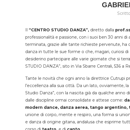
GABRIE
Scritt
Il
“CENTRO STUDIO DANZA”,
diretto dalla
prof.s
professionalità e passione, con i suoi ben 30 anni d
terminata, grazie alle tante richieste pervenute, ha d
danza in tutte le sue forme o che, magari, curiosi d
desiderino partecipare alle varie giornate che si te
STUDIO DANZA”, sito in Via Sbarre Centrali, 536 a Re
Tante le novità che ogni anno la direttrice Cutrupi pr
l’eccellenza alla sua città. Da un lato, ovviamente, 
Studio Danza”, con la nascita già da qualche anno d
dalle discipline ormai consolidate e attese come:
da
modern dance, danza aerea, tango argentino, t
unione di corpo, mente e respiro, una forma si unione 
e danza di origine gitana, andalusa che esprime tut
corso di
teatro
e di
canto
.