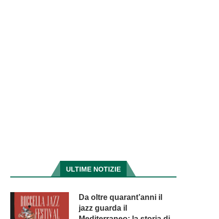
ULTIME NOTIZIE
Da oltre quarant’anni il
jazz guarda il
Mediterraneo: la storia di