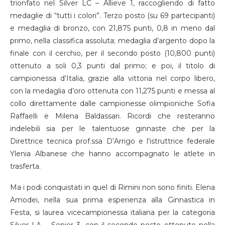
trionfato nel Silver LC – Allieve 1, raccogliendo di fatto
medaglie di “tutti i colori”. Terzo posto (su 69 partecipanti)
e medaglia di bronzo, con 21,875 punti, 0,8 in meno dal
primo, nella classifica assoluta; medaglia d’argento dopo la
finale con il cerchio, per il secondo posto (10,800 punti)
ottenuto a soli 0,3 punti dal primo; e poi, il titolo di
campionessa d’Italia, grazie alla vittoria nel corpo libero,
con la medaglia d’oro ottenuta con 11,275 punti e messa al
collo direttamente dalle campionesse olimpioniche Sofia
Raffaelli e Milena Baldassari. Ricordi che resteranno
indelebili sia per le talentuose ginnaste che per la
Direttrice tecnica prof.ssa D’Arrigo e l’istruttrice federale
Ylenia Albanese che hanno accompagnato le atlete in
trasferta.
Ma i podi conquistati in quel di Rimini non sono finiti. Elena
Amodei, nella sua prima esperienza alla Ginnastica in
Festa, si laurea vicecampionessa italiana per la categoria
Silver LA – Senior 3, con il secondo posto ottenuto nella