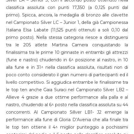
classifica assoluta con punti 17,350 (a 0,125 punti dal
primo). Spicca, ancora, la medaglia di bronzo alle clavette
nel Campionato Silver LC – Junior 1, della già Campionessa
Italiana Elsa Labate (11,525 punti ottenuti a soli 0,10 dal
primo posto). Nella stessa categoria riesce a distinguersi
tra le 205 atlete Martina Camera conquistando la
finalissima tra le prime 10 ginnaste in entrambi gli attrezzi
(fune e nastro) chiudendo in 6^ posizione al nastro, in 10
alla fune e in 31^ nella classifica assoluta, risultati non di
poco conto considerato il gran numero di partecipanti ed il
livello competitivo. Si aggiudica entrambe le finalissime tra
le top ten anche Gaia Suraci nel Campionato Silver LB2 –
Allieve 4 grazie a due ottime performance alla palla e al
nastro, chiudendo al 6^ posto nella classifica assoluta su 44
concorrenti. Al Campionato Sillver LB1- J2 emerge la
performance alla fune di Gloria D’Avenia che alla finale tra
le top ten ottiene il 4^ miglior punteggio a pochissimi