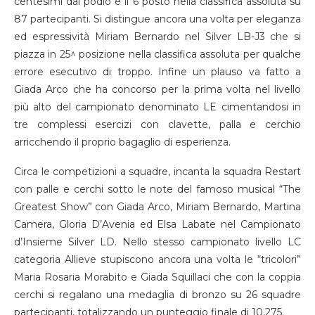
centesimi dal podio e il 6 posto nella classifica assoluta su
87 partecipanti. Si distingue ancora una volta per eleganza
ed espressività Miriam Bernardo nel Silver LB-J3 che si
piazza in 25^ posizione nella classifica assoluta per qualche
errore esecutivo di troppo. Infine un plauso va fatto a
Giada Arco che ha concorso per la prima volta nel livello
più alto del campionato denominato LE cimentandosi in
tre complessi esercizi con clavette, palla e cerchio
arricchendo il proprio bagaglio di esperienza.
Circa le competizioni a squadre, incanta la squadra Restart
con palle e cerchi sotto le note del famoso musical “The
Greatest Show” con Giada Arco, Miriam Bernardo, Martina
Camera, Gloria D’Avenia ed Elsa Labate nel Campionato
d’Insieme Silver LD. Nello stesso campionato livello LC
categoria Allieve stupiscono ancora una volta le “tricolori”
Maria Rosaria Morabito e Giada Squillaci che con la coppia
cerchi si regalano una medaglia di bronzo su 26 squadre
partecipanti, totalizzando un punteggio finale di 10,275.