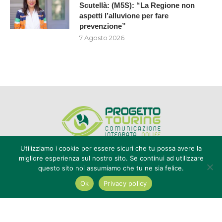
Scutellà: (M5S): “La Regione non
aspetti l’alluvione per fare
prevenzione”
7 Agosto 2026
Utilizziamo i cookie per essere sicuri che tu possa avere la
migliore esperienza sul nostro sito. Se continui ad utilizzare
questo sito noi assumiamo che tu ne sia felice.
Editore Progetto Touring srl - iscrizione al ROC n°20616 - P.IVA e CF
02636800803 - Reg. Tribunale Reggio Calabria n° 04/1976 -
Ok
Privacy policy
redazione@touring104.it
@2022 - All Right Reserved. Designed and Developed by
Auranex
|
Cookie Policy
|
Privacy Policy