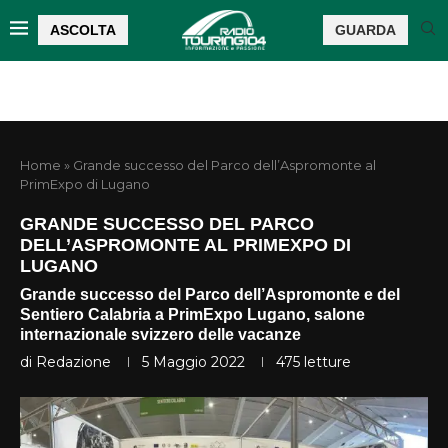
ASCOLTA
GUARDA
Home
»
Grande successo del Parco dell’Aspromonte al
PrimExpo di Lugano
GRANDE SUCCESSO DEL PARCO
DELL’ASPROMONTE AL PRIMEXPO DI
LUGANO
Grande successo del Parco dell’Aspromonte e del
Sentiero Calabria a PrimExpo Lugano, salone
internazionale svizzero delle vacanze
di
Redazione
5 Maggio 2022
475
letture