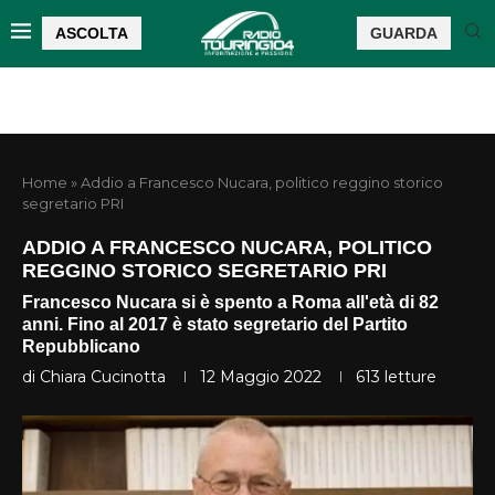
ASCOLTA
GUARDA
Home
»
Addio a Francesco Nucara, politico reggino storico
segretario PRI
ADDIO A FRANCESCO NUCARA, POLITICO
REGGINO STORICO SEGRETARIO PRI
Francesco Nucara si è spento a Roma all'età di 82
anni. Fino al 2017 è stato segretario del Partito
Repubblicano
di
Chiara Cucinotta
12 Maggio 2022
613
letture