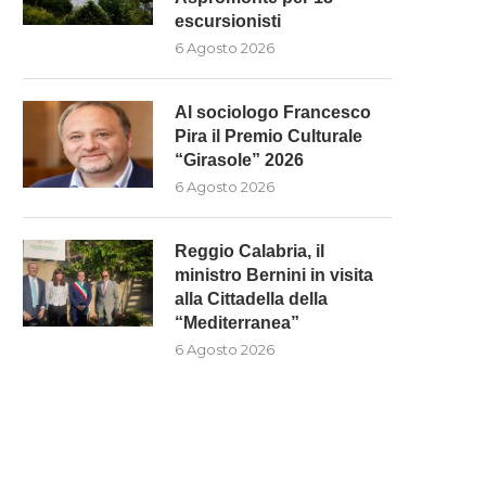
escursionisti
6 Agosto 2026
Al sociologo Francesco
Pira il Premio Culturale
“Girasole” 2026
6 Agosto 2026
Reggio Calabria, il
L SOCIOLOGO FRANCESCO PIRA
REGGIO CALABRIA, IL MINI
ministro Bernini in visita
IL PREMIO CULTURALE
BERNINI IN VISITA ALLA..
alla Cittadella della
“GIRASOLE”...
6 Agosto 2026
“Mediterranea”
6 Agosto 2026
6 Agosto 2026