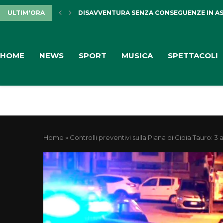
ULTIM'ORA
DISAVVENTURA SENZA CONSEGUENZE IN AS
HOME
NEWS
SPORT
MUSICA
SPETTACOLI
Home
»
Controlli preventivi sulla Piana di Gioia Tauro: 3