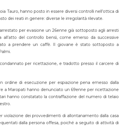
oia Tauro, hanno posto in essere diversi controlli nell’ottica di
to dei reati in genere: diverse le irregolarità rilevate.
o arrestato per evasione un 26enne già sottoposto agli arresti
sa all’atto del controllo bensì, come emerso da successive
dato a prendere un caffè. Il giovane è stato sottoposto a
Palmi.
condannato per ricettazione, e tradotto presso il carcere di
 un ordine di esecuzione per espiazione pena emesso dalla
tre a Maropati hanno denunciato un 69enne per ricettazione
itari hanno constatato la contraffazione del numero di telaio
estro.
 violazione dei provvedimenti di allontanamento dalla casa
equentati dalla persona offesa, poiché a seguito di attività di