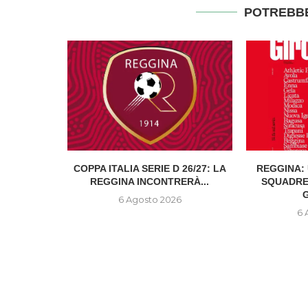
POTREBBE
ITALIANA:
COPPA ITALIA SERIE D 26/27: LA
REGGINA: 
...
REGGINA INCONTRERÀ...
SQUADRE
G
6
6 Agosto 2026
6 