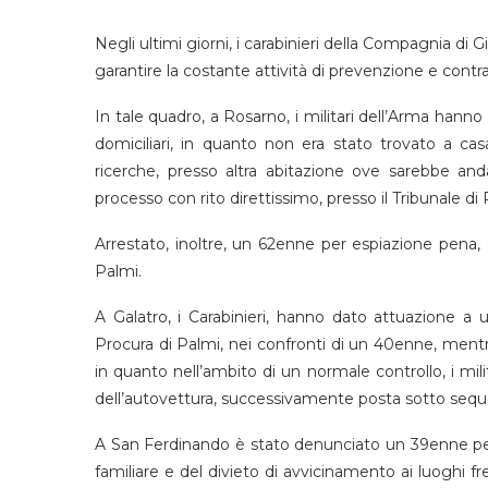
Negli ultimi giorni, i carabinieri della Compagnia di Gi
garantire la costante attività di prevenzione e contras
In tale quadro, a Rosarno, i militari dell’Arma hann
domiciliari, in quanto non era stato trovato a ca
ricerche, presso altra abitazione ove sarebbe an
processo con rito direttissimo, presso il Tribunale di 
Arrestato, inoltre, un 62enne per espiazione pena, 
Palmi.
A Galatro, i Carabinieri, hanno dato attuazione a
Procura di Palmi, nei confronti di un 40enne, men
in quanto nell’ambito di un normale controllo, i mil
dell’autovettura, successivamente posta sotto sequ
A San Ferdinando è stato denunciato un 39enne per
familiare e del divieto di avvicinamento ai luoghi fr