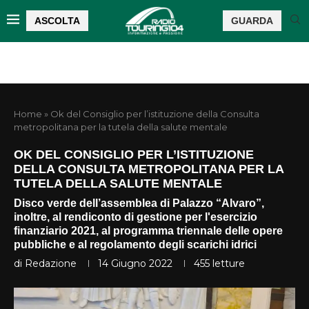
ASCOLTA
GUARDA
Home
»
Ok del Consiglio per l’istituzione della Consulta
metropolitana per la tutela della salute mentale
OK DEL CONSIGLIO PER L’ISTITUZIONE
DELLA CONSULTA METROPOLITANA PER LA
TUTELA DELLA SALUTE MENTALE
Disco verde dell’assemblea di Palazzo “Alvaro”,
inoltre, al rendiconto di gestione per l'esercizio
finanziario 2021, al programma triennale delle opere
pubbliche e al regolamento degli scarichi idrici
di
Redazione
14 Giugno 2022
455
letture