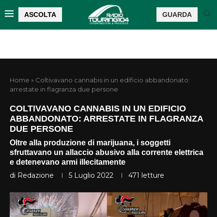
ASCOLTA
GUARDA
Home
»
Coltivavano cannabis in un edificio abbandonato:
arrestate in flagranza due persone
COLTIVAVANO CANNABIS IN UN EDIFICIO
ABBANDONATO: ARRESTATE IN FLAGRANZA
DUE PERSONE
Oltre alla produzione di marijuana, i soggetti
sfruttavano un allaccio abusivo alla corrente elettrica
e detenevano armi illecitamente
di
Redazione
5 Luglio 2022
471
letture