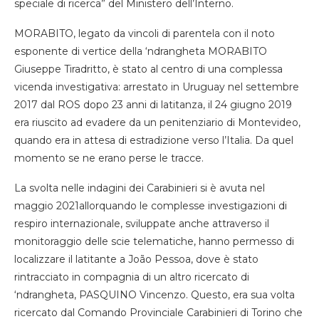
speciale di ricerca” del Ministero dell’Interno.
MORABITO, legato da
vincoli di parentela con il noto
esponente di vertice della ‘ndrangheta MORABITO
Giuseppe
Tiradritto
,
è stato al centro di una complessa
vicenda investigativa: arrestato in Uruguay nel settembre
2017 dal ROS dopo
23 anni
di latitanza, il 24 giugno 2019
era riuscito ad evadere da un penitenziario di Montevideo,
quando era in attesa di estradizione verso l’Italia. D
a quel
momento
se ne
erano perse le tracce
.
L
a svolta nelle
indagini
dei
Carabinieri
si è avuta nel
maggio 2021
allorquando le
complesse
investigazioni
di
respiro internazionale
,
sviluppate anche attraverso il
monitoraggio
delle
sci
e
telematic
he
,
hanno permesso di
localizzar
e il latitante
a Jo
ã
o Pessoa, dove è stato
rintracciato in compagnia di un altro
ricercato
di
‘
ndrangheta
,
PASQUINO Vincenzo
. Questo, era
sua volta
ricercato dal Comando Provinciale Carabinieri di Torino
che