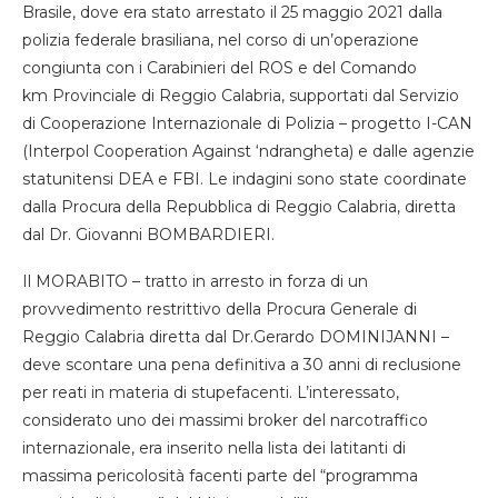
Brasile
,
dove
era stato arrestato
il 25 maggio 2021
dalla
polizia federale brasiliana,
nel corso di un’operazione
congiunta con i Carabinieri del ROS e
del
Comand
o
km
Provincial
e
di Reggio Calabria
, supportati
dal
Servizio
di Cooperazione Internazionale di Polizia
–
progetto I-CAN
(Interpol Cooperation Against ‘ndrangheta)
e
dal
le agenzie
statunitensi DEA e FBI
.
Le indagini
sono state
coordinate
dalla Procura della Repubblica di Reggio Calabria, diretta
dal Dr. Giovanni BOMBARDIERI.
Il
MORABITO
–
tratto in arresto
in forza di un
provvedimento restrittivo de
lla Procura Generale di
Reggio Calabria diretta dal
Dr.
Gerardo
DOMINIJANNI
–
deve scontare una pena definitiva a 30 anni di reclusione
per reati in materia di stupefacenti
.
L’interessato
,
considerato uno dei massimi broker del narcotraffico
internazionale,
era inserito
n
ella lista
dei latitanti di
massima pericolosità facenti parte del “programma