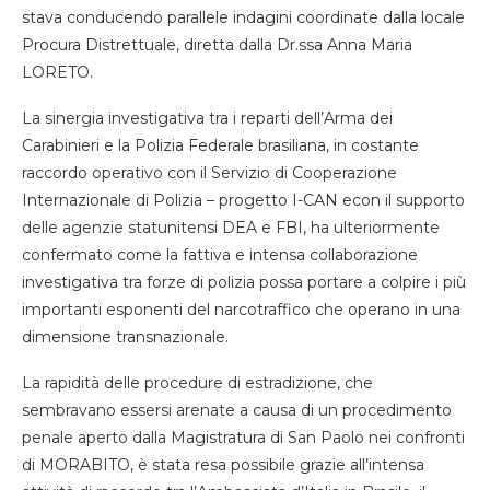
stava conducendo parallele indagini coordinate dalla locale
Procura Distrettuale, diretta dalla Dr.ssa Anna Maria
LORETO
.
L
a sinergia investigativ
a
tra i reparti
dell’Arma
dei
Carabinieri
e
la Polizia Federale brasiliana
,
in costante
raccordo operativo con il
Servizio di Cooperazione
Internazionale di Polizia
–
progetto I-CAN
e
con il supporto
delle
agenzie
statunitensi DEA e FBI
, ha ulteriormente
confermato
come la fattiva e intensa
collaborazione
investigativa tra forze di polizia possa portare a colpire i più
importanti esponenti del narcotraffico che opera
no
in una
dimensione transnazionale.
La rapidità delle procedure di
estradizione, che
sembrava
no
essersi arenat
e
a causa di un procedimento
penale aperto dalla Magistratura di San Paolo nei confronti
di MORABITO, è stata resa possibile grazie a
l
l’intensa