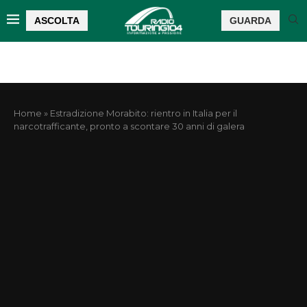
ASCOLTA
GUARDA
Home
»
Estradizione Morabito: rientro in Italia per il
narcotrafficante, pronto a scontare 30 anni di galera