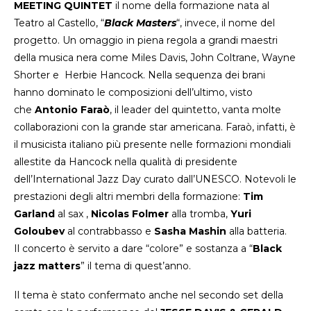
MEETING QUINTET
il nome della formazione nata al
Teatro al Castello, “
Black Masters
“, invece, il nome del
progetto. Un omaggio in piena regola a grandi maestri
della musica nera come Miles Davis, John Coltrane, Wayne
Shorter e Herbie Hancock. Nella sequenza dei brani
hanno dominato le composizioni dell’ultimo, visto
che
Antonio Faraò
, il leader del quintetto, vanta molte
collaborazioni con la grande star americana. Faraò, infatti, è
il musicista italiano più presente nelle formazioni mondiali
allestite da Hancock nella qualità di presidente
dell’International Jazz Day curato dall’UNESCO. Notevoli le
prestazioni degli altri membri della formazione:
Tim
Garland
al sax ,
Nicolas Folmer
alla tromba,
Yuri
Goloubev
al contrabbasso e
Sasha Mashin
alla batteria.
Il concerto è servito a dare “colore” e sostanza a “
Black
jazz matters
” il tema di quest’anno.
Il tema è stato confermato anche nel secondo set della