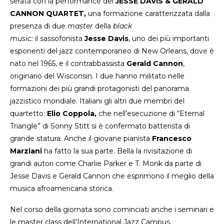
serata con la performance del
JESSE DAVIS & GERALD
CANNON QUARTET,
una formazione caratterizzata dalla
presenza di due
master
della
black
music:
il sassofonista
Jesse Davis
, uno dei più importanti
esponenti del jazz contemporaneo di New Orleans, dove è
nato nel 1965, e il contrabbassista
Gerald Cannon
,
originario del Wisconsin. I due hanno militato nelle
formazioni dei più grandi protagonisti del panorama
jazzistico mondiale. Italiani gli altri due membri del
quartetto:
Elio Coppola,
che nell’esecuzione di “Eternal
Triangle” di Sonny Stitt si è confermato batterista di
grande statura. Anche il giovane pianista
Francesco
Marziani
ha fatto la sua parte. Bella la rivisitazione di
grandi autori come Charlie Parker e T. Monk da parte di
Jesse Davis e Gerald Cannon che esprimono il meglio della
musica afroamericana storica.
Nel corso della giornata sono cominciati anche i seminari e
le master class dell’International Jazz Campus.