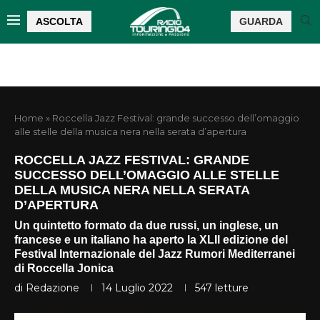
ASCOLTA
GUARDA
Home
»
Roccella Jazz Festival: grande successo dell’omaggio
alle stelle della musica nera nella serata d’apertura
ROCCELLA JAZZ FESTIVAL: GRANDE
SUCCESSO DELL’OMAGGIO ALLE STELLE
DELLA MUSICA NERA NELLA SERATA
D’APERTURA
Un quintetto formato da due russi, un inglese, un
francese e un italiano ha aperto la XLII edizione del
Festival Internazionale del Jazz Rumori Mediterranei
di Roccella Jonica
di
Redazione
14 Luglio 2022
547
letture