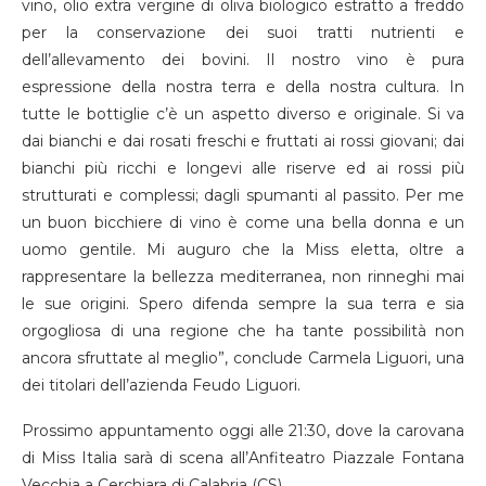
vino, olio extra vergine di oliva biologico estratto a freddo
per la conservazione dei suoi tratti nutrienti e
dell’allevamento dei bovini. Il nostro vino è pura
espressione della nostra terra e della nostra cultura. In
tutte le bottiglie c’è un aspetto diverso e originale. Si va
dai bianchi e dai rosati freschi e fruttati ai rossi giovani; dai
bianchi più ricchi e longevi alle riserve ed ai rossi più
strutturati e complessi; dagli spumanti al passito. Per me
un buon bicchiere di vino è come una bella donna e un
uomo gentile. Mi auguro che la Miss eletta, oltre a
rappresentare la bellezza mediterranea, non rinneghi mai
le sue origini. Spero difenda sempre la sua terra e sia
orgogliosa di una regione che ha tante possibilità non
ancora sfruttate al meglio”, conclude Carmela Liguori, una
dei titolari dell’azienda Feudo Liguori.
Prossimo appuntamento oggi alle 21:30, dove la carovana
di Miss Italia sarà di scena all’Anfiteatro Piazzale Fontana
Vecchia a Cerchiara di Calabria (CS).