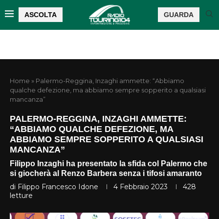
ASCOLTA
GUARDA
Home
»
Palermo-Reggina, Inzaghi ammette: “Abbiamo
qualche defezione, ma abbiamo sempre sopperito a qualsiasi
mancanza”
PALERMO-REGGINA, INZAGHI AMMETTE:
“ABBIAMO QUALCHE DEFEZIONE, MA
ABBIAMO SEMPRE SOPPERITO A QUALSIASI
MANCANZA”
Filippo Inzaghi ha presentato la sfida col Palermo che
si giocherà al Renzo Barbera senza i tifosi amaranto
di
Filippo Francesco Idone
4 Febbraio 2023
428
letture