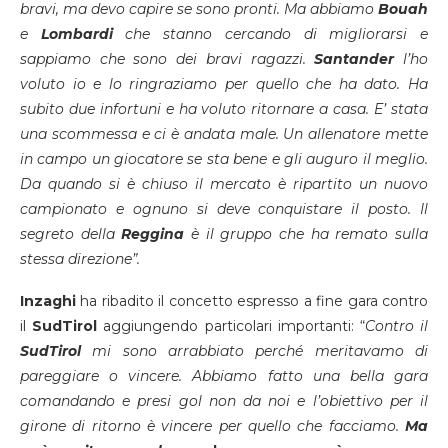
bravi, ma devo capire se sono pronti. Ma abbiamo
Bouah
e
Lombardi
che stanno cercando di migliorarsi e
sappiamo che sono dei bravi ragazzi.
Santander
l’ho
voluto io e lo ringraziamo per quello che ha dato. Ha
subito due infortuni e ha voluto ritornare a casa. E’ stata
una scommessa e ci è andata male. Un allenatore mette
in campo un giocatore se sta bene e gli auguro il meglio.
Da quando si è chiuso il mercato è ripartito un nuovo
campionato e ognuno si deve conquistare il posto. Il
segreto della
Reggina
è il gruppo che ha remato sulla
stessa direzione”.
Inzaghi
ha ribadito il concetto espresso a fine gara contro
il
SudTirol
aggiungendo particolari importanti: “
Contro il
SudTirol
mi sono arrabbiato perché meritavamo di
pareggiare o vincere. Abbiamo fatto una bella gara
comandando e presi gol non da noi e l’obiettivo per il
girone di ritorno è vincere per quello che facciamo.
Ma