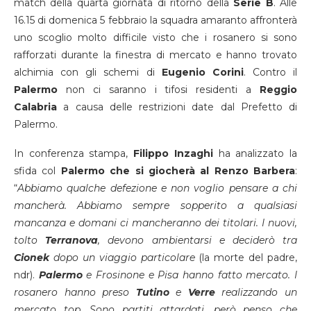
match della quarta giornata di ritorno della
Serie B
. Alle
16.15 di domenica 5 febbraio la squadra amaranto affronterà
uno scoglio molto difficile visto che i rosanero si sono
rafforzati durante la finestra di mercato e hanno trovato
alchimia con gli schemi di
Eugenio
Corini
. Contro il
Palermo
non ci saranno i tifosi residenti a
Reggio
Calabria
a causa delle restrizioni date dal Prefetto di
Palermo.
In conferenza stampa,
Filippo Inzaghi
ha analizzato la
sfida col
Palermo che si giocherà al Renzo Barbera
:
“
Abbiamo qualche defezione e non voglio pensare a chi
mancherà. Abbiamo sempre sopperito a qualsiasi
mancanza e domani ci mancheranno dei titolari. I nuovi,
tolto
Terranova
, devono ambientarsi e deciderò tra
Cionek
dopo un viaggio particolare
(la morte del padre,
ndr).
Palermo
e Frosinone e Pisa hanno fatto mercato. I
rosanero hanno preso
Tutino
e
Verre
realizzando un
mercato top. Sono partiti attardati, però penso che