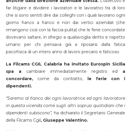
anziché dalla direzione aziendale stessa.
L’obiettivo è
far litigare e dividere i lavoratori e le lavoratrici tra di loro
che si sono sentiti dire dai colleghi con i quali lavorano ogni
giorno fianco a fianco e non dai vertici aziendali (che
rimangono così con la faccia pulita) che le ferie concordate
dovevano saltare, in sfregio a qualsivoglia diritto e rispetto
umano per chi pensava già a riposarsi dalla fatica
psicofisica di un intero anno di lavoro precario e faticoso.
La Filcams CGIL Calabria ha invitato Eurospin Sicilia
spa a
cambiare immediatamente registro ed
a
concordare,
come da contratto,
le ferie con i
dipendenti.
“Saremo al fianco dei ogni lavoratrice ed ogni lavoratore
in questa vicenda come sugli altri soprusi quotidiani che i
dipendenti subiscono”,
ha dichiarato il Segretario Generale
della Filcams Cgil
, Giuseppe Valentino.