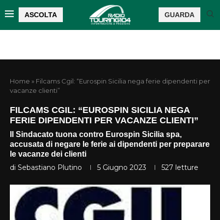
ASCOLTA
GUARDA
Home
»
Filcams Cgil: “Eurospin Sicilia nega ferie dipendenti per
vacanze clienti”
FILCAMS CGIL: “EUROSPIN SICILIA NEGA
FERIE DIPENDENTI PER VACANZE CLIENTI”
Il Sindacato tuona contro Eurospin Sicilia spa,
accusata di negare le ferie ai dipendenti per preparare
le vacanze dei clienti
di
Sebastiano Plutino
5 Giugno 2023
527
letture