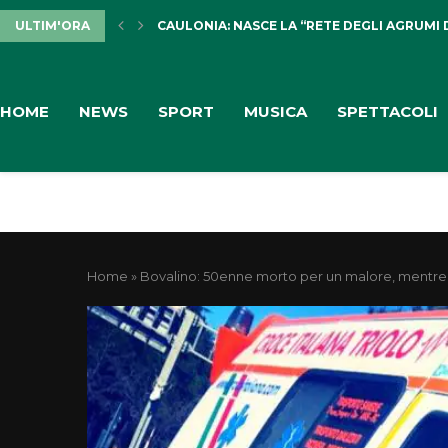
ULTIM'ORA
CAULONIA: NASCE LA “RETE DEGLI AGRUMI 
HOME
NEWS
SPORT
MUSICA
SPETTACOLI
Home
»
Bovalino: 50enne morto per un malore, mentre 