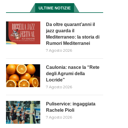
ULTIME NOTIZIE
Da oltre quarant’anni il
jazz guarda il
Mediterraneo: la storia di
MOSORROFA: 3 SOGGETTI
INTERVENTI SUI FIUMI NE
ENUNCIATI PER TRASPORTO E
COSENTINO, SCUTELLÀ: (M5
Rumori Mediterranei
SMALTIMENTO...
“LA...
7 Agosto 2026
7 Agosto 2026
7 Agosto 2026
Caulonia: nasce la “Rete
degli Agrumi della
Locride”
7 Agosto 2026
Puliservice: ingaggiata
Rachele Pioli
7 Agosto 2026