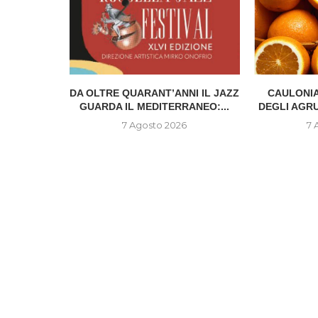
IONE DEL
DA OLTRE QUARANT’ANNI IL JAZZ
CAULONIA
..
GUARDA IL MEDITERRANEO:...
DEGLI AGR
6
7 Agosto 2026
7 