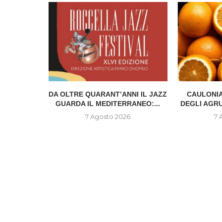
IONE DEL
DA OLTRE QUARANT’ANNI IL JAZZ
CAULONIA
..
GUARDA IL MEDITERRANEO:...
DEGLI AGR
6
7 Agosto 2026
7 