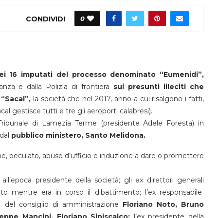
CONDIVIDI
0
ei 16 imputati del processo denominato “Eumenidi”,
nanza e dalla Polizia di frontiera
sui presunti illeciti che
 “Sacal”,
la società che nel 2017, anno a cui risalgono i fatti,
cal gestisce tutti e tre gli aeroporti calabresi).
ribunale di Lamezia Terme (presidente Adele Foresta) in
 dal
pubblico ministero, Santo Melidona.
ione, peculato, abuso d’ufficio e induzione a dare o promettere
all’epoca presidente della società; gli ex direttori generali
to mentre era in corso il dibattimento; l’ex responsabile
del consiglio di amministrazione
Floriano Noto, Bruno
ppe Mancini, Floriano Siniscalco;
l’ex presidente della