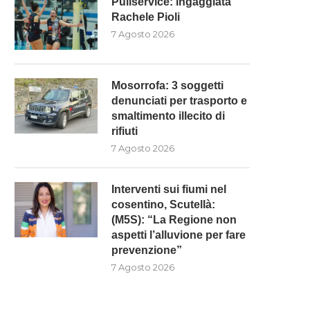
Puliservice: ingaggiata
Rachele Pioli
7 Agosto 2026
Mosorrofa: 3 soggetti
denunciati per trasporto e
smaltimento illecito di
rifiuti
MOSORROFA: 3 SOGGETTI
INTERVENTI SUI FIUMI NE
ENUNCIATI PER TRASPORTO E
COSENTINO, SCUTELLÀ: (M5
7 Agosto 2026
SMALTIMENTO...
“LA...
7 Agosto 2026
7 Agosto 2026
Interventi sui fiumi nel
cosentino, Scutellà:
(M5S): “La Regione non
aspetti l’alluvione per fare
prevenzione”
7 Agosto 2026