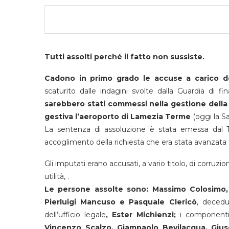
Tutti assolti perché il fatto non sussiste.
Cadono in primo grado le accuse a carico d
scaturito dalle indagini svolte dalla Guardia di fi
sarebbero stati commessi nella gestione della
gestiva l’aeroporto di Lamezia Terme
(oggi la Sa
La sentenza di assoluzione è stata emessa dal T
accoglimento della richiesta che era stata avanzata
Gli imputati erano accusati, a vario titolo, di corruz
utilità, .
Le persone assolte sono:
Massimo Colosimo,
Pierluigi Mancuso e Pasquale Clericò
, decedu
dell’ufficio legale
, Ester Michienzi;
i componenti 
Vincenzo Scalzo, Giampaolo Bevilacqua, Giuse