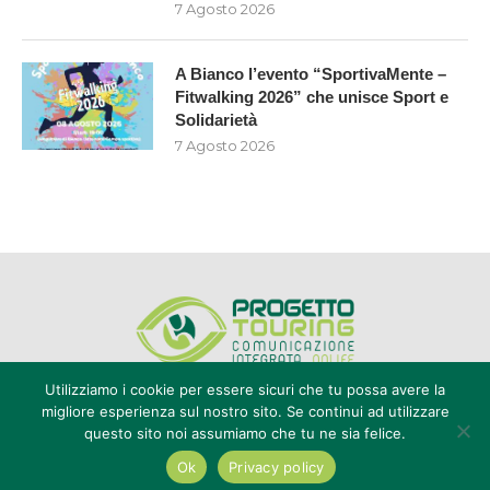
7 Agosto 2026
A Bianco l’evento “SportivaMente –
Fitwalking 2026” che unisce Sport e
Solidarietà
7 Agosto 2026
Utilizziamo i cookie per essere sicuri che tu possa avere la
migliore esperienza sul nostro sito. Se continui ad utilizzare
questo sito noi assumiamo che tu ne sia felice.
Editore Progetto Touring srl - iscrizione al ROC n°20616 - P.IVA e CF
02636800803 - Reg. Tribunale Reggio Calabria n° 04/1976 -
Ok
Privacy policy
redazione@touring104.it