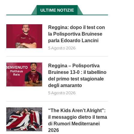
ULTIME NOTIZIE
Reggina: dopo il test con
la Polisportiva Bruinese
parla Edoardo Lancini
5 Agosto 2026
Reggina – Polisportiva
Bruinese 13-0 : il tabellino
del primo test stagionale
degli amaranto
5 Agosto 2026
“The Kids Aren’t Alright”:
il messaggio dietro il tema
SIMONE FIUSCO RESTA IN
LA VIOLA È PRONTA PER 
di Rumori Mediterranei
NEROARANCIO
NUOVA STAGIONE
2026
5 Agosto 2026
5 Agosto 2026