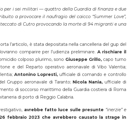
io per i sei militari — quattro della Guardia di finanza e due
tribuito a provocare il naufragio del caicco “Summer Love”,
i Steccato di Cutro provocando la morte di 94 migranti e una
iporta l’articolo, è stata depositata nella cancelleria del gup del
 dovranno comparire per l’udienza preliminare.
A rischiare il
micidio colposo plurimo, sono
Giuseppe Grillo,
capo turno
rotone e del Reparto operativo aeronavale di Vibo Valentia;
entia;
Antonino Lopresti,
ufficiale di comando e controllo
l Gruppo aeronavale di Taranto;
Nicola Nania,
ufficiale di
namento di soccorso marittimo della Guardia costiera di Roma
apitaneria di porto di Reggio Calabria.
vestigativo,
avrebbe fatto luce sulle presunte
“inerzie” e
l 26 febbraio 2023 che avrebbero causato la strage in