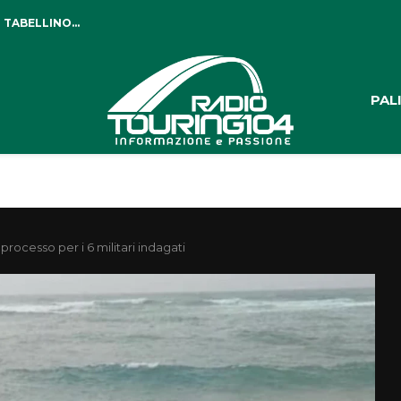
 TABELLINO...
PAL
processo per i 6 militari indagati