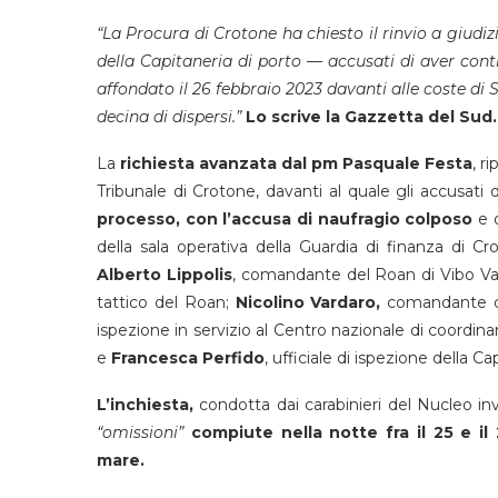
“La Procura di Crotone ha chiesto il rinvio a giudiz
della Capitaneria di porto — accusati di aver con
affondato il 26 febbraio 2023 davanti alle coste d
decina di dispersi.”
Lo scrive la Gazzetta del Sud.
La
richiesta avanzata dal pm Pasquale Festa
, r
Tribunale di Crotone, davanti al quale gli accusati
processo, con l’accusa di naufragio colposo
e o
della sala operativa della Guardia di finanza di C
Alberto Lippolis
, comandante del Roan di Vibo Val
tattico del Roan;
Nicolino Vardaro,
comandante de
ispezione in servizio al Centro nazionale di coordi
e
Francesca Perfido
, ufficiale di ispezione della C
L’inchiesta,
condotta dai carabinieri del Nucleo in
“omissioni”
compiute nella notte fra il 25 e i
mare.