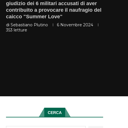
giudizio dei 6 militari accusati di aver
contribuito a provocare il naufragio del
caicco "Summer Love"
di
Sebastiano Plutino
6 Novembre 2024
353
letture
CERCA