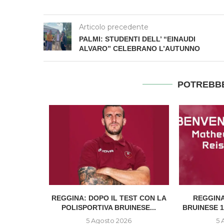
Articolo precedente
PALMI: STUDENTI DELL’ “EINAUDI
ALVARO” CELEBRANO L’AUTUNNO
POTREBBE
EDI
REGGINA: DOPO IL TEST CON LA
REGGINA
UNTO CON
POLISPORTIVA BRUINESE...
BRUINESE 13
SE
5 Agosto 2026
5 