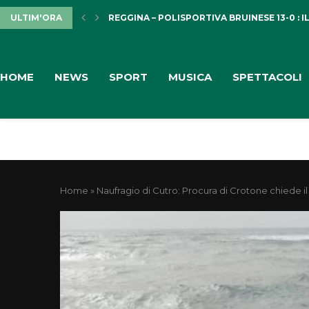
ULTIM'ORA
REGGINA – POLISPORTIVA BRUINESE 13-0 : IL
HOME
NEWS
SPORT
MUSICA
SPETTACOLI
Home
»
Naufragio di Cutro: Procura di Crotone chiede il 