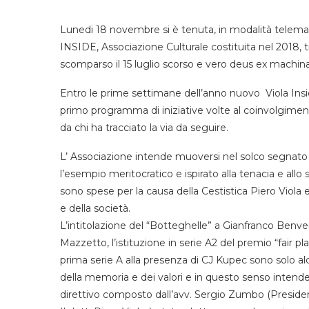
Lunedi 18 novembre si è tenuta, in modalità telemat
INSIDE, Associazione Culturale costituita nel 2018, 
scomparso il 15 luglio scorso e vero deus ex machina
Entro le prime settimane dell’anno nuovo Viola Insid
primo programma di iniziative volte al coinvolgimento 
da chi ha tracciato la via da seguire.
L’ Associazione intende muoversi nel solco segnato 
l’esempio meritocratico e ispirato alla tenacia e allo
sono spese per la causa della Cestistica Piero Viola 
e della società.
L’intitolazione del “Botteghelle” a Gianfranco Benve
Mazzetto, l’istituzione in serie A2 del premio “fair pl
prima serie A alla presenza di CJ Kupec sono solo alc
della memoria e dei valori e in questo senso intende
direttivo composto dall’avv. Sergio Zumbo (Presiden