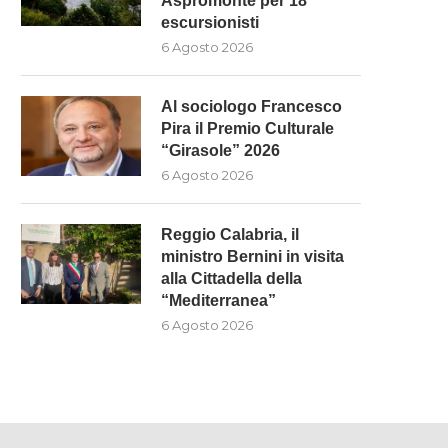
Aspromonte per 18
escursionisti
6 Agosto 2026
L SOCIOLOGO FRANCESCO PIRA
“MESE DEI BRONZI”: IL MA
Al sociologo Francesco
IL PREMIO CULTURALE
PROTAGONISTA CON DUE.
Pira il Premio Culturale
“GIRASOLE”...
6 Agosto 2026
“Girasole” 2026
6 Agosto 2026
6 Agosto 2026
Reggio Calabria, il
ministro Bernini in visita
alla Cittadella della
“Mediterranea”
6 Agosto 2026