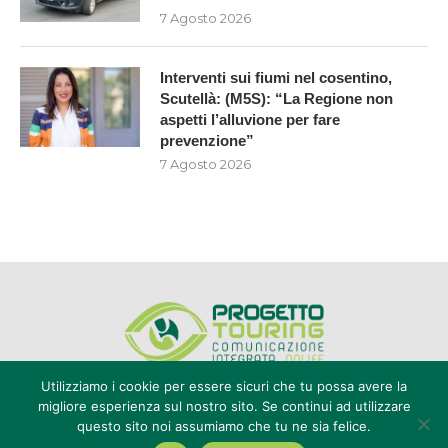
7 Agosto 2026
Interventi sui fiumi nel cosentino,
Scutellà: (M5S): “La Regione non
aspetti l’alluvione per fare
prevenzione”
7 Agosto 2026
Utilizziamo i cookie per essere sicuri che tu possa avere la
migliore esperienza sul nostro sito. Se continui ad utilizzare
questo sito noi assumiamo che tu ne sia felice.
Editore Progetto Touring srl - iscrizione al ROC n°20616 - P.IVA e CF