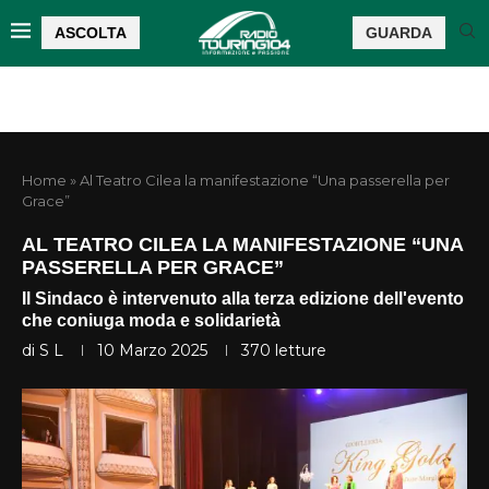
ASCOLTA
GUARDA
Home
»
Al Teatro Cilea la manifestazione “Una passerella per
Grace”
AL TEATRO CILEA LA MANIFESTAZIONE “UNA
PASSERELLA PER GRACE”
Il Sindaco è intervenuto alla terza edizione dell'evento
che coniuga moda e solidarietà
di
S L
10 Marzo 2025
370
letture