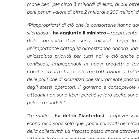
mafie beni per circa 3 miliardi di euro, di cui oltr
beni per un valore di oltre 2 miliardi e 200 milioni 
“Riappropriarsi di ciò che le consorterie hanno s
silenziosa
–
ha aggiunto il ministro
–
rappresenta u
delle comunità dove sono collocati. Oggi lo S
un’importante battaglia dimostrando ancora una vo
un’assoluta priorità per tutti noi, e ciò anche 
confiscati, impiegandoli in nuovi progetti a f
Carabinieri attesta e conferma l’attenzione di tutte
delle politiche di sicurezza che sicuramente passan
degli stessi operatori. Il governo è consapevole 
cittadini non sono liberi perché le loro scelte s
palese o subdolo”.
“Le mafie
–
ha detto Piantedosi
–
impoveriscon
economico sono solo quei pochi coinvolti nel circu
della collettività. La risposta passa anche attrave
cittadini la forza di contrastare ogni forma di con