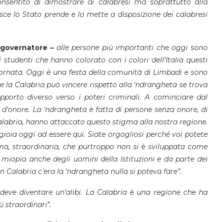
onsentito di dimostrare ai calabresi ma soprattutto alla
sce lo Stato prende e lo mette a disposizione dei calabresi
 governatore –
alle persone più importanti che oggi sono
i studenti che hanno colorato con i colori dell’Italia questi
giornata. Oggi è una festa della comunità di Limbadi e sono
he la Calabria può vincere rispetto alla ‘ndrangheta se trova
pporto diverso verso i poteri criminali. A cominciare dal
 d’onore. La ‘ndrangheta è fatta di persone senza onore, di
labria, hanno attaccato questo stigma alla nostra regione.
 gioia oggi ad essere qui. Siate orgogliosi perché voi potete
sima, straordinaria, che purtroppo non si è sviluppata come
a miopia anche degli uomini della Istituzioni e da parte dei
Calabria c’era la ‘ndrangheta nulla si poteva fare”.
eve diventare un’alibi. La Calabria è una regione che ha
ù straordinari”.