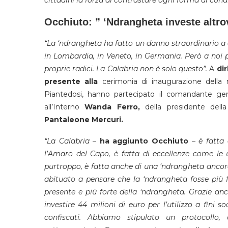
Occhiuto: ” ‘Ndrangheta investe altro
“La ‘ndrangheta ha fatto un danno straordinario a 
in Lombardia, in Veneto, in Germania. Però a noi 
proprie radici. La Calabria non è solo questo”.
A
dir
presente alla
cerimonia di inaugurazione della 
Piantedosi, hanno partecipato il comandante ge
all’Interno
Wanda Ferro,
della presidente dell
Pantaleone Mercuri.
“La Calabria
–
ha aggiunto Occhiuto
–
è fatta 
l’Amaro del Capo, è fatta di eccellenze come le u
purtroppo, è fatta anche di una ‘ndrangheta ancor
abituato a pensare che la ‘ndrangheta fosse più f
presente e più forte della ‘ndrangheta. Grazie an
investire 44 milioni di euro per l’utilizzo a fini soc
confiscati. Abbiamo stipulato un protocollo, 