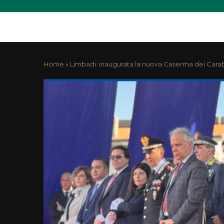
Home
»
Limbadi: inaugurata la nuova Caserma dei Carabi