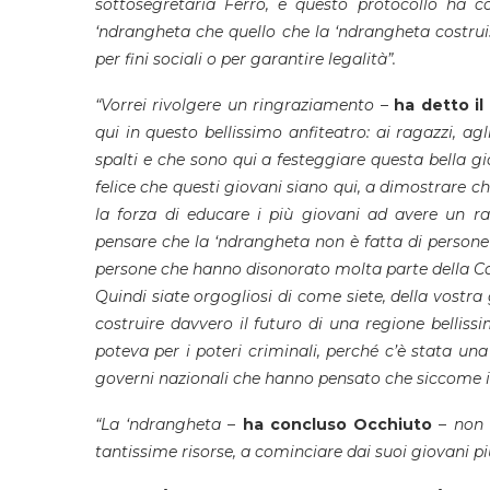
sottosegretaria Ferro, e questo protocollo ha c
‘ndrangheta che quello che la ‘ndrangheta costrui
per fini sociali o per garantire legalità”.
“Vorrei rivolgere un ringraziamento
–
ha detto il
qui in questo bellissimo anfiteatro: ai ragazzi, agl
spalti e che sono qui a festeggiare questa bella 
felice che questi giovani siano qui, a dimostrare c
la forza di educare i più giovani ad avere un ra
pensare che la ‘ndrangheta non è fatta di persone
persone che hanno disonorato molta parte della Ca
Quindi siate orgogliosi di come siete, della vostra
costruire davvero il futuro di una regione bellis
poteva per i poteri criminali, perché c’è stata un
governi nazionali che hanno pensato che siccome in 
“La ‘ndrangheta
–
ha concluso Occhiuto
–
non d
tantissime risorse, a cominciare dai suoi giovani pi