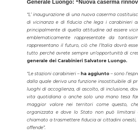
Generale Luongo: “Nuova caserma rinnova 
“L’ inaugurazione di una nuova caserma costituisce
di vicinanza e di fiducia che lega i carabinieri 
principalmente di quella attitudine ad essere vic
emblematicamente rappresentate da tantissi
rappresentano il futuro, ciò che l’Italia dovrà es
tutto perché avrete sempre un’opportunità di cres
generale dei Carabinieri Salvatore Luongo.
“Le stazioni carabinieri
–
ha aggiunto
– sono l’espr
dalla quale deriva una funzione insostituibile di pr
luoghi di accoglienza, di ascolto, di inclusione, d
vita quotidiana o anche solo una mano tesa fann
maggior valore nei territori come questo, ch
organizzata e dove lo Stato non può limitarsi 
chiamato a trasmettere fiducia ai cittadini onesti, 
offende”.