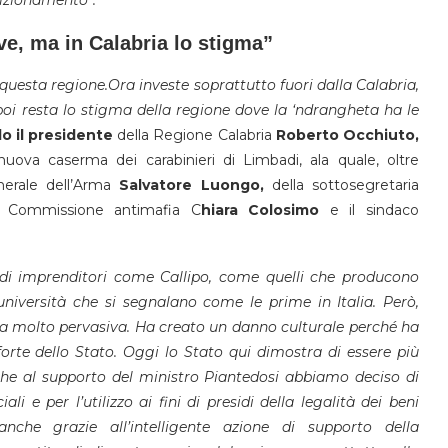
ve, ma in Calabria lo stigma”
questa regione.Ora investe soprattutto fuori dalla Calabria,
poi resta lo stigma della regione dove la ‘ndrangheta ha le
lo il presidente
della Regione Calabria
Roberto Occhiuto,
nuova caserma dei carabinieri di Limbadi, ala quale, oltre
nerale dell’Arma
Salvatore Luongo,
della sottosegretaria
a Commissione antimafia C
hiara Colosimo
e il sindaco
di imprenditori come Callipo, come quelli che producono
niversità che si segnalano come le prime in Italia. Però,
a molto pervasiva. Ha creato un danno culturale perché ha
orte dello Stato. Oggi lo Stato qui dimostra di essere più
che al supporto del ministro Piantedosi abbiamo deciso di
iali e per l’utilizzo ai fini di presidi della legalità dei beni
anche grazie all’intelligente azione di supporto della