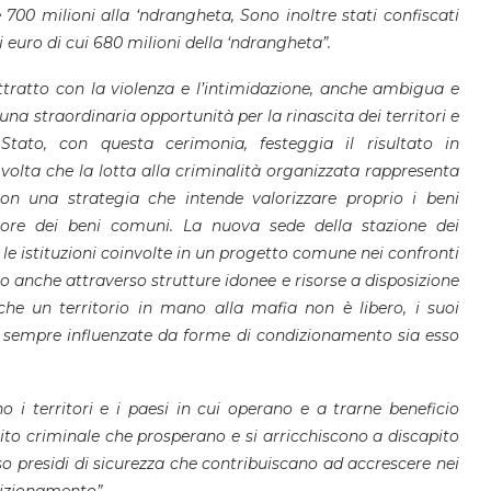
e 700 milioni alla ‘ndrangheta, Sono inoltre stati confiscati
di euro di cui 680 milioni della ‘ndrangheta”.
ottratto con la violenza e l’intimidazione, anche ambigua e
na straordinaria opportunità per la rinascita dei territori e
tato, con questa cerimonia, festeggia il risultato in
lta che la lotta alla criminalità organizzata rappresenta
con una strategia che intende valorizzare proprio i beni
avore dei beni comuni. La nuova sede della stazione dei
 le istituzioni coinvolte in un progetto comune nei confronti
o anche attraverso strutture idonee e risorse a disposizione
che un territorio in mano alla mafia non è libero, i suoi
ono sempre influenzate da forme di condizionamento sia esso
o i territori e i paesi in cui operano e a trarne beneficio
ito criminale che prosperano e si arricchiscono a discapito
rso presidi di sicurezza che contribuiscano ad accrescere nei
dizionamento”.