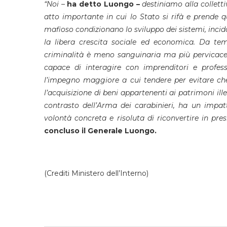
“Noi –
ha detto Luongo –
destiniamo alla colletti
atto importante in cui lo Stato si rifà e prende qu
mafioso condizionano lo sviluppo dei sistemi, inci
la libera crescita sociale ed economica. Da tem
criminalità è meno sanguinaria ma più pervicac
capace di interagire con imprenditori e profes
l’impegno maggiore a cui tendere per evitare c
l’acquisizione di beni appartenenti ai patrimoni il
contrasto dell’Arma dei carabinieri, ha un impatto
volontà concreta e risoluta di riconvertire in pres
concluso il Generale Luongo.
(Crediti Ministero dell’Interno)